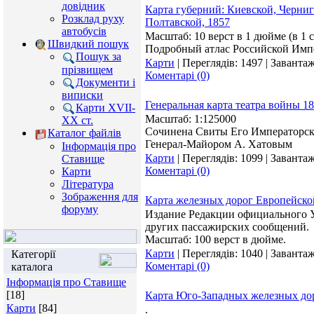
довідник
Карта губерний: Киевской, Черни
Розклад руху
Полтавской, 1857
автобусів
Масштаб: 10 верст в 1 дюйме (в 1 с
Швидкий пошук
Подробный атлас Российской Импе
Пошук за
Карти
|
Переглядів:
1497
|
Завантаж
прізвищем
Коментарі (0)
Документи і
виписки
Генеральная карта театра войны 18
Карти XVII-
Масштаб: 1:125000
XX ст.
Сочинена Свиты Его Императорско
Каталог файлів
Генерал-Майором А. Хатовым
Інформація про
Карти
|
Переглядів:
1099
|
Завантаж
Ставище
Коментарі (0)
Карти
Література
Зображення для
Карта железных дорог Европейско
форуму
Издание Редакции официального 
других пассажирских сообщений.
Масштаб: 100 верст в дюйме.
Карти
|
Переглядів:
1040
|
Завантаж
Категорії
Коментарі (0)
каталога
Інформація про Ставище
[18]
Карта Юго-Западных железных дор
Карти
[84]
.