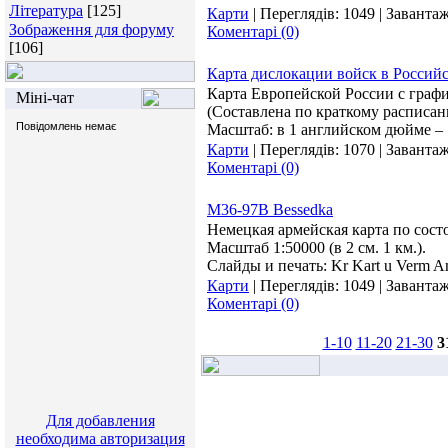
Література
[125]
Карти
|
Переглядів:
1049
|
Завантаж
Зображення для форуму
Коментарі (0)
[106]
Карта дислокации войск в Россий
Карта Европейской России с граф
Міні-чат
(Составлена по краткому расписан
Масштаб: в 1 английском дюйме – 
Карти
|
Переглядів:
1070
|
Завантаж
Коментарі (0)
M36-97B Bessedka
Немецкая армейская карта по сост
Масштаб 1:50000 (в 2 см. 1 км.).
Слайды и печать: Kr Kart u Verm A
Карти
|
Переглядів:
1049
|
Завантаж
Коментарі (0)
1-10
11-20
21-30
3
Для добавления
необходима авторизация