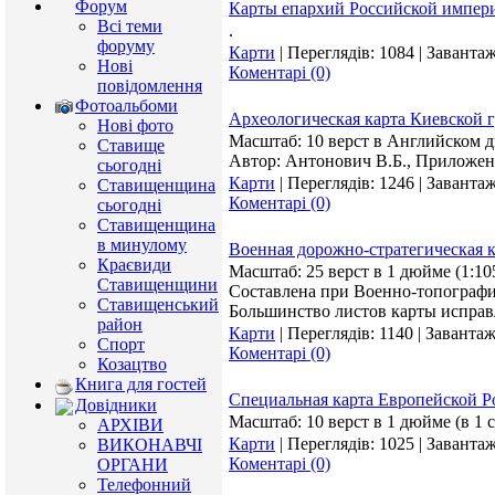
Форум
Карты епархий Российской импер
Всі теми
.
форуму
Карти
|
Переглядів:
1084
|
Завантаж
Нові
Коментарі (0)
повідомлення
Фотоальбоми
Археологическая карта Киевской г
Нові фото
Масштаб: 10 верст в Английском 
Ставище
Автор: Антонович В.Б., Приложен
сьогодні
Карти
|
Переглядів:
1246
|
Завантаж
Ставищенщина
Коментарі (0)
сьогодні
Ставищенщина
в минулому
Военная дорожно-стратегическая 
Краєвиди
Масштаб: 25 верст в 1 дюйме (1:10
Ставищенщини
Составлена при Военно-топографи
Ставищенський
Большинство листов карты исправл
район
Карти
|
Переглядів:
1140
|
Завантаж
Спорт
Коментарі (0)
Козацтво
Книга для гостей
Специальная карта Европейской Ро
Довідники
Масштаб: 10 верст в 1 дюйме (в 1 с
АРХІВИ
Карти
|
Переглядів:
1025
|
Завантаж
ВИКОНАВЧІ
Коментарі (0)
ОРГАНИ
Телефонний