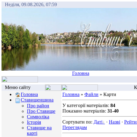
Неділя, 09.08.2026, 07:59
Головна
Меню сайту
К
Головна
Головна
»
Файли
» Карти
Ставищенщина
У категорії матеріалів:
84
Про район
Показано матеріалів:
31-40
Про Ставище
Символіка
Сортувати по:
Даті
·
Назві
·
Рейти
Історія
Переглядам
Ставище на
карті