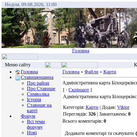
Неділя, 09.08.2026, 11:00
Головна
Меню сайту
К
Головна
Головна
»
Файли
»
Карти
Ставищенщина
Адміністративна карта Білоцерківс
Про район
Про Ставище
[ ·
Скріншот
]
Символіка
Адміністративна карта Білоцерківс
Історія
Ставище на
Категорія:
Карти
| Додав:
Viktor
карті
Переглядів:
326
| Завантажень:
0
Форум
Всього коментарів:
0
Всі теми
форуму
Нові
Додавати коментарі та скачувати 