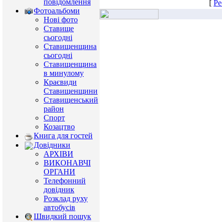
повідомлення
[
Ре
Фотоальбоми
Нові фото
Ставище
сьогодні
Ставищенщина
сьогодні
Ставищенщина
в минулому
Краєвиди
Ставищенщини
Ставищенський
район
Спорт
Козацтво
Книга для гостей
Довідники
АРХІВИ
ВИКОНАВЧІ
ОРГАНИ
Телефонний
довідник
Розклад руху
автобусів
Швидкий пошук