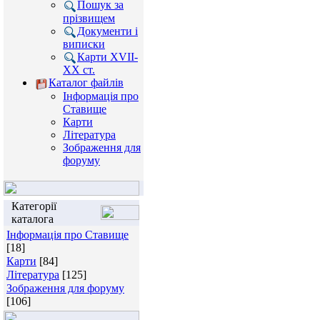
Пошук за
прізвищем
Документи і
виписки
Карти XVII-
XX ст.
Каталог файлів
Інформація про
Ставище
Карти
Література
Зображення для
форуму
Категорії
каталога
Інформація про Ставище
[18]
Карти
[84]
Література
[125]
Зображення для форуму
[106]