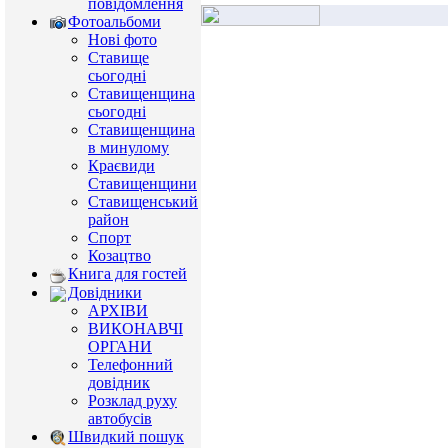
повідомлення
Фотоальбоми
Нові фото
Ставище
сьогодні
Ставищенщина
сьогодні
Ставищенщина
в минулому
Краєвиди
Ставищенщини
Ставищенський
район
Спорт
Козацтво
Книга для гостей
Довідники
АРХІВИ
ВИКОНАВЧІ
ОРГАНИ
Телефонний
довідник
Розклад руху
автобусів
Швидкий пошук