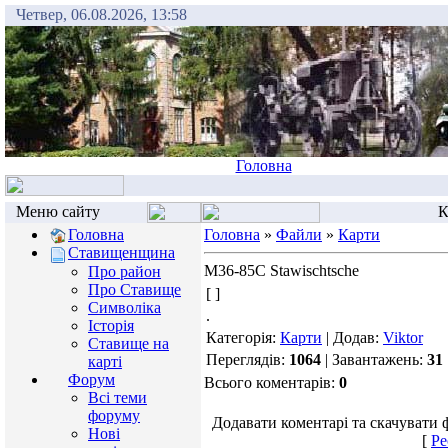
Четвер, 06.08.2026, 13:58
Головна
Меню сайту
К
Головна
Головна
»
Файли
»
Карти
Ставищенщина
M36-85C Stawischtsche
Про район
Про Ставище
[ ]
Символіка
.
Історія
Категорія:
Карти
| Додав:
Viktor
Ставище на
Переглядів:
1064
| Завантажень:
31
карті
Форум
Всього коментарів:
0
Всі теми
форуму
Додавати коментарі та скачувати 
Нові
[
Ре