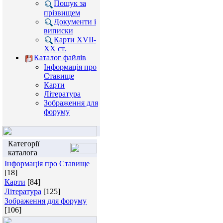
Пошук за
прізвищем
Документи і
виписки
Карти XVII-
XX ст.
Каталог файлів
Інформація про
Ставище
Карти
Література
Зображення для
форуму
Категорії
каталога
Інформація про Ставище
[18]
Карти
[84]
Література
[125]
Зображення для форуму
[106]