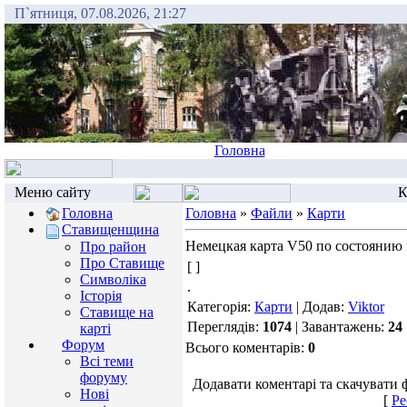
П`ятниця, 07.08.2026, 21:27
Головна
Меню сайту
К
Головна
Головна
»
Файли
»
Карти
Ставищенщина
Немецкая карта V50 по состоянию н
Про район
Про Ставище
[ ]
Символіка
.
Історія
Категорія:
Карти
| Додав:
Viktor
Ставище на
Переглядів:
1074
| Завантажень:
24
карті
Форум
Всього коментарів:
0
Всі теми
форуму
Додавати коментарі та скачувати 
Нові
[
Ре