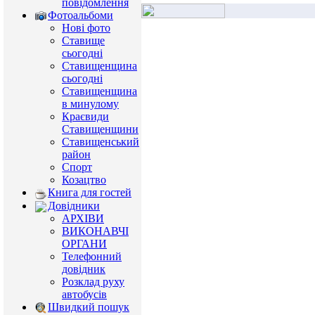
повідомлення
Фотоальбоми
Нові фото
Ставище
сьогодні
Ставищенщина
сьогодні
Ставищенщина
в минулому
Краєвиди
Ставищенщини
Ставищенський
район
Спорт
Козацтво
Книга для гостей
Довідники
АРХІВИ
ВИКОНАВЧІ
ОРГАНИ
Телефонний
довідник
Розклад руху
автобусів
Швидкий пошук