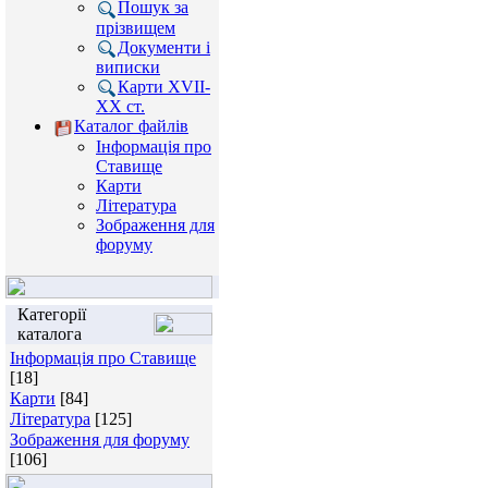
Пошук за
прізвищем
Документи і
виписки
Карти XVII-
XX ст.
Каталог файлів
Інформація про
Ставище
Карти
Література
Зображення для
форуму
Категорії
каталога
Інформація про Ставище
[18]
Карти
[84]
Література
[125]
Зображення для форуму
[106]