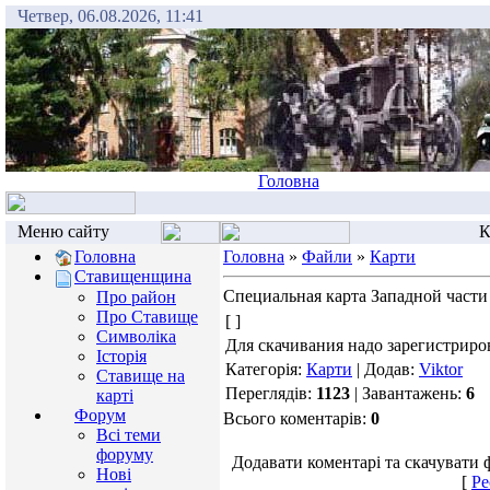
Четвер, 06.08.2026, 11:41
Головна
Меню сайту
К
Головна
Головна
»
Файли
»
Карти
Ставищенщина
Специальная карта Западной части
Про район
Про Ставище
[ ]
Символіка
Для скачивания надо зарегистриров
Історія
Категорія:
Карти
| Додав:
Viktor
Ставище на
Переглядів:
1123
| Завантажень:
6
карті
Форум
Всього коментарів:
0
Всі теми
форуму
Додавати коментарі та скачувати 
Нові
[
Ре