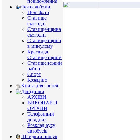
повідомлення
Фотоальбоми
Нові фото
Ставище
сьогодні
Ставищенщина
сьогодні
Ставищенщина
в минулому
Краєвиди
Ставищенщини
Ставищенський
район
Спорт
Козацтво
Книга для гостей
Довідники
АРХІВИ
ВИКОНАВЧІ
ОРГАНИ
Телефонний
довідник
Розклад руху
автобусів
Швидкий пошук