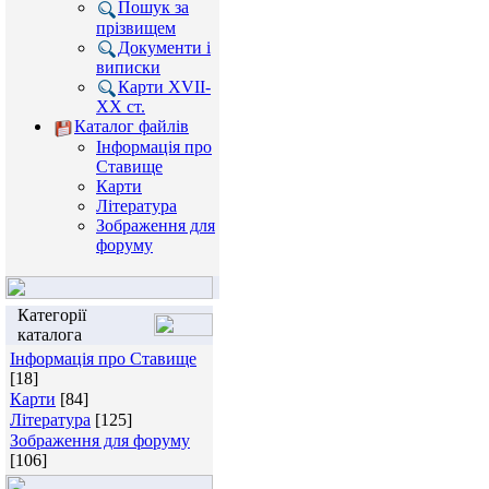
Пошук за
прізвищем
Документи і
виписки
Карти XVII-
XX ст.
Каталог файлів
Інформація про
Ставище
Карти
Література
Зображення для
форуму
Категорії
каталога
Інформація про Ставище
[18]
Карти
[84]
Література
[125]
Зображення для форуму
[106]