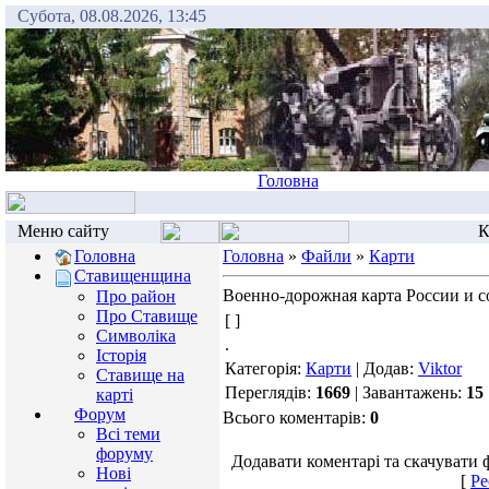
Субота, 08.08.2026, 13:45
Головна
Меню сайту
К
Головна
Головна
»
Файли
»
Карти
Ставищенщина
Военно-дорожная карта России и с
Про район
Про Ставище
[ ]
Символіка
.
Історія
Категорія:
Карти
| Додав:
Viktor
Ставище на
Переглядів:
1669
| Завантажень:
15
карті
Форум
Всього коментарів:
0
Всі теми
форуму
Додавати коментарі та скачувати 
Нові
[
Ре