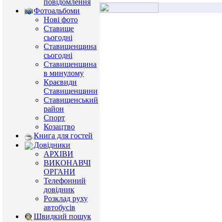
повідомлення
Фотоальбоми
Нові фото
Ставище
сьогодні
Ставищенщина
сьогодні
Ставищенщина
в минулому
Краєвиди
Ставищенщини
Ставищенський
район
Спорт
Козацтво
Книга для гостей
Довідники
АРХІВИ
ВИКОНАВЧІ
ОРГАНИ
Телефонний
довідник
Розклад руху
автобусів
Швидкий пошук