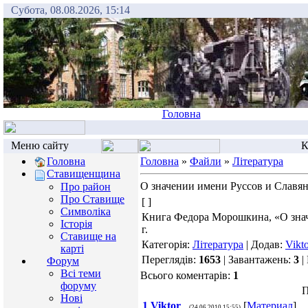
Субота, 08.08.2026, 15:14
Головна
Меню сайту
К
Головна
Головна
»
Файли
»
Література
Ставищенщина
О значении имени Руссов и Славя
Про район
Про Ставище
[ ]
Символіка
Книга Федора Морошкина, «О знач
Історія
г.
Ставище на
Категорія:
Література
| Додав:
Vikt
карті
Переглядів:
1653
| Завантажень:
3
|
Форум
Всі теми
Всього коментарів:
1
форуму
П
Нові
1
Viktor
[
Материал
]
(24.06.2010 15:55)