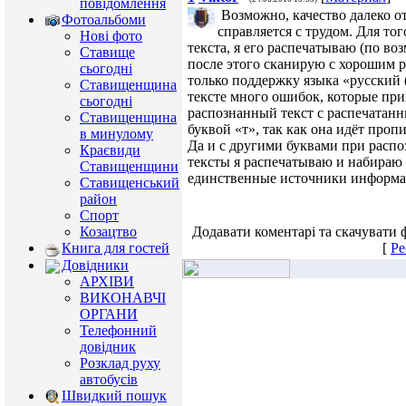
повідомлення
Возможно, качество далеко о
Фотоальбоми
справляется с трудом. Для тог
Нові фото
текста, я его распечатываю (по во
Ставище
после этого сканирую с хорошим 
сьогодні
только поддержку языка «русский 
Ставищенщина
тексте много ошибок, которые при
сьогодні
распознанный текст с распечатанн
Ставищенщина
буквой «т», так как она идёт проп
в минулому
Да и с другими буквами при распо
Краєвиди
тексты я распечатываю и набираю 
Ставищенщини
единственные источники информац
Ставищенський
район
Спорт
Додавати коментарі та скачувати 
Козацтво
[
Ре
Книга для гостей
Довідники
АРХІВИ
ВИКОНАВЧІ
ОРГАНИ
Телефонний
довідник
Розклад руху
автобусів
Швидкий пошук