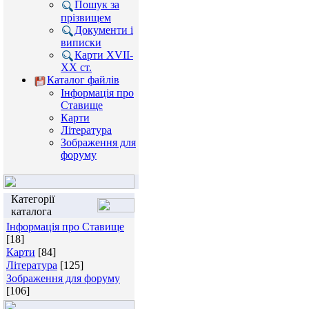
Пошук за
прізвищем
Документи і
виписки
Карти XVII-
XX ст.
Каталог файлів
Інформація про
Ставище
Карти
Література
Зображення для
форуму
Категорії
каталога
Інформація про Ставище
[18]
Карти
[84]
Література
[125]
Зображення для форуму
[106]