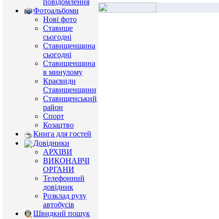
повідомлення
Фотоальбоми
Нові фото
Ставище
сьогодні
Ставищенщина
сьогодні
Ставищенщина
в минулому
Краєвиди
Ставищенщини
Ставищенський
район
Спорт
Козацтво
Книга для гостей
Довідники
АРХІВИ
ВИКОНАВЧІ
ОРГАНИ
Телефонний
довідник
Розклад руху
автобусів
Швидкий пошук