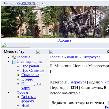
Четвер, 06.08.2026, 22:39
Головна
Меню сайту
К
Головна
Головна
»
Файли
»
Література
Ставищенщина
Н. Маркевич. История Малороссии.
Про район
Про Ставище
[ ]
Символіка
.
Історія
Категорія:
Література
| Додав:
Vikt
Ставище на
Переглядів:
1314
| Завантажень:
0
карті
Форум
Всього коментарів:
0
Всі теми
форуму
Додавати коментарі та скачувати 
Нові
[
Ре