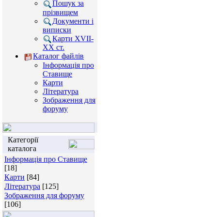
Пошук за
прізвищем
Документи і
виписки
Карти XVII-
XX ст.
Каталог файлів
Інформація про
Ставище
Карти
Література
Зображення для
форуму
Категорії
каталога
Інформація про Ставище
[18]
Карти
[84]
Література
[125]
Зображення для форуму
[106]