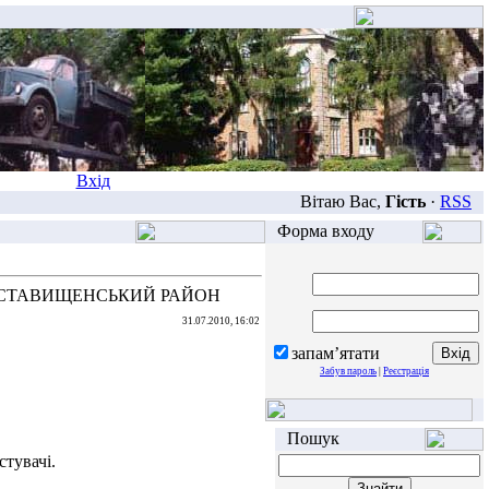
Вхід
Вітаю Вас,
Гість
·
RSS
Форма входу
ТЬ СТАВИЩЕНСЬКИЙ РАЙОН
31.07.2010, 16:02
запам’ятати
Забув пароль
|
Реєстрація
Пошук
тувачі.