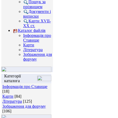
Пошук за
прізвищем
Документи і
виписки
Карти XVII-
XX ст.
Каталог файлів
Інформація про
Ставище
Карти
Література
Зображення для
форуму
Категорії
каталога
Інформація про Ставище
[18]
Карти
[84]
Література
[125]
Зображення для форуму
[106]