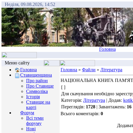
Неділя, 09.08.2026, 14:52
Головна
Меню сайту
Головна
Головна
»
Файли
»
Література
Ставищенщина
НАЦІОНАЛЬНА КНИГА ПАМ'ЯТІ
Про район
Про Ставище
[ ]
Символіка
Для скачування необхідно зареєстр
Історія
Категорія:
Література
| Додав:
koti
Ставище на
Переглядів:
1728
| Завантажень:
16
карті
Форум
Всього коментарів:
0
Всі теми
форуму
Додават
Нові