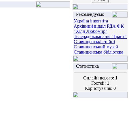
Рекомендуємо
Україна інкогніта_
Архівний відділ РДА
ФК
"Хілд-Любомир"
Телерадіокомпанія "Грант"
Ставищенські стайні
Ставищенський музей
Ставищенська бібліотека
Статистика
Онлайн всього:
1
Гостей:
1
Користувачів:
0