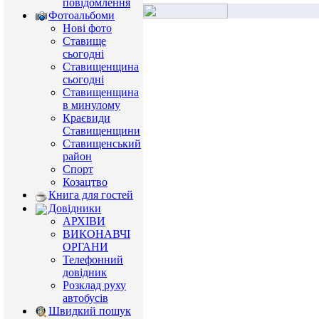
повідомлення
Фотоальбоми
Нові фото
Ставище
сьогодні
Ставищенщина
сьогодні
Ставищенщина
в минулому
Краєвиди
Ставищенщини
Ставищенський
район
Спорт
Козацтво
Книга для гостей
Довідники
АРХІВИ
ВИКОНАВЧІ
ОРГАНИ
Телефонний
довідник
Розклад руху
автобусів
Швидкий пошук