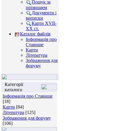
Пошук за
прізвищем
Документи і
виписки
Карти XVII-
XX ст.
Каталог файлів
Інформація про
Ставище
Карти
Література
Зображення для
форуму
Категорії
каталога
Інформація про Ставище
[18]
Карти
[84]
Література
[125]
Зображення для форуму
[106]