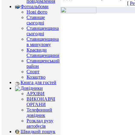
повідомлення
[
Ре
Фотоальбоми
Нові фото
Ставище
сьогодні
Ставищенщина
сьогодні
Ставищенщина
в минулому
Краєвиди
Ставищенщини
Ставищенський
район
Спорт
Козацтво
Книга для гостей
Довідники
АРХІВИ
ВИКОНАВЧІ
ОРГАНИ
Телефонний
довідник
Розклад руху
автобусів
Швидкий пошук