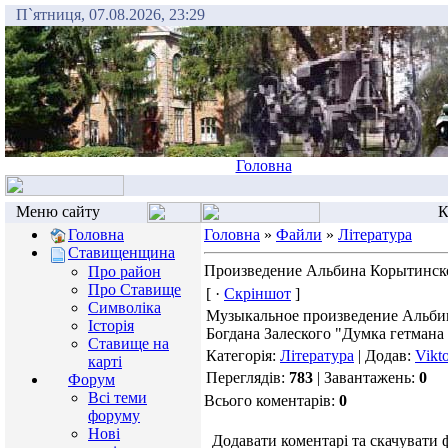
П`ятниця, 07.08.2026, 23:29
Головна
Меню сайту
К
Головна
Головна
»
Файли
»
Література
Ставищенщина
Произведение Альбина Корытинско
Про район
Про Ставище
[ ·
Скріншот
]
Символіка
Музыкальное произведение Альбин
Історія
Богдана Залеского "Думка гетмана
Ставище на
Категорія:
Література
| Додав:
Vikt
карті
Переглядів:
783
| Завантажень:
0
Форум
Всі теми
Всього коментарів:
0
форуму
Нові
Додавати коментарі та скачувати 