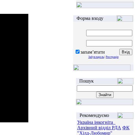
Форма входу
запам’ятати
Забув пароль
|
Реєстрація
Пошук
Рекомендуємо
Україна інкогніта_
Архівний відділ РДА
ФК
"Хілд-Любомир"