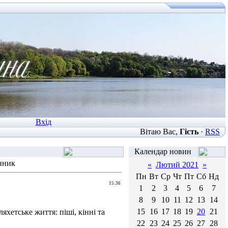
Вхід
Вітаю Вас
,
Гість
·
RSS
Календар новин
нник
«
Лютий 2021
»
Пн
Вт
Ср
Чт
Пт
Сб
Нд
15:36
1
2
3
4
5
6
7
8
9
10
11
12
13
14
15
16
17
18
19
20
21
яхетське життя: піші, кінні та
22
23
24
25
26
27
28