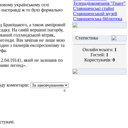
Телерадіокомпанія "Грант"
иповому українському селі
Ставищенські стайні
насправді ж то було формально
Ставищенський музей
Ставищенська бібліотека
ац Браніцького, а також ампіровий
садку. На самій вершині пагорбу,
ований голландський вітряк,
Статистика
егенди. Він зачіпав не лише мою
дин з піонерів експресіонізму та
Онлайн всього:
1
ефа.
Гостей:
1
Користувачів:
0
12.04.1914}, який не залишив по
чами легенд».
ду коментарів:
0
тувачі.