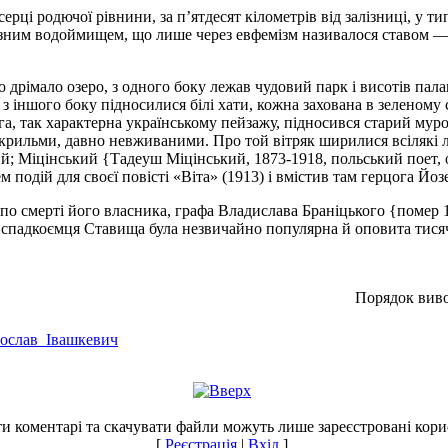
рці родючої рівнини, за п’ятдесят кілометрів від залізниці, у т
зним водоймищем, що лише через евфемізм називалося ставом — 
о дрімало озеро, з одного боку лежав чудовий парк і висотів пал
 з іншого боку підносилися білі хати, кожна захована в зеленому 
га, так характерна українському пейзажу, підносився старий мур
 крильми, давно невживаними. Про той вітряк ширилися всілякі л
й; Міцінський {Тадеуш Міцінський, 1873-1918, польський поет, о
подій для своєї повісті «Віта» (1913) і вмістив там герцога Йоз
 по смерті його власника, графа Владислава Браніцького {помер 
о спадкоємця Ставища була незвичайно популярна й оповита тися
Порядок виво
/Ярослав_Івашкевич
и коментарі та скачувати файли можуть лише зареєстровані корис
[
Реєстрація
|
Вхід
]