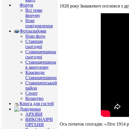
Форум
1928 року Івашкевич оселився з 
Всі теми
форуму
Нові
повідомлення
Фотоальбоми
Нові фото
Ставище
сьогодні
Ставищенщина
сьогодні
Ставищенщина
в минулому
Краєвиди
Ставищенщини
Ставищенський
район
Спорт
Козацтво
Книга для гостей
Довідники
АРХІВИ
ВИКОНАВЧІ
Ось початок спогадів: «Літо 1914 
ОРГАНИ