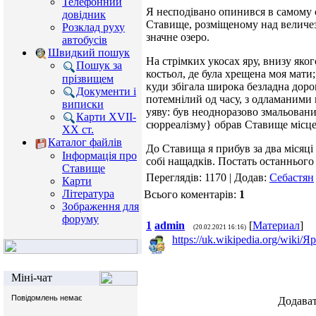
Телефонний
Я несподівано опинився в самому се
довідник
Ставище, розміщеному над величе
Розклад руху
значне озеро.
автобусів
Швидкий пошук
На стрімких укосах яру, внизу яког
Пошук за
костьол, де була хрещена моя мати;
прізвищем
куди збігала широка безладна доро
Документи і
потемнілий од часу, з одламаними
виписки
уяву: був неодноразово змальовани
Карти XVII-
сюрреалізму} обрав Ставище місцем 
XX ст.
Каталог файлів
До Ставища я прибув за два місяці
Інформація про
собі нащадків. Постать останньог
Ставище
Переглядів: 1170 | Додав:
Себастян
Карти
Література
Всього коментарів:
1
Зображення для
форуму
1
admin
[
Материал
]
(20.02.2021 16:16)
https://uk.wikipedia.org/wiki
Міні-чат
Додават