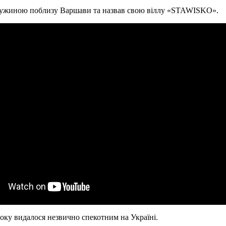
дружиною поблизу Варшави та назвав свою віллу «STAWISKO».
року видалося незвично спекотним на Україні.