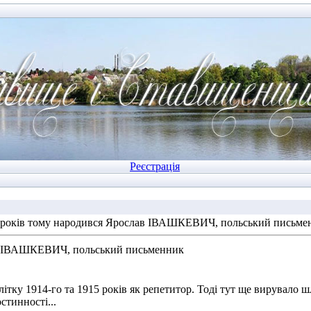
Реєстрація
 років тому народився Ярослав ІВАШКЕВИЧ, польський письме
ав ІВАШКЕВИЧ, польський письменник
ітку 1914-го та 1915 років як репетитор. Тоді тут ще вирувало шл
остинності...