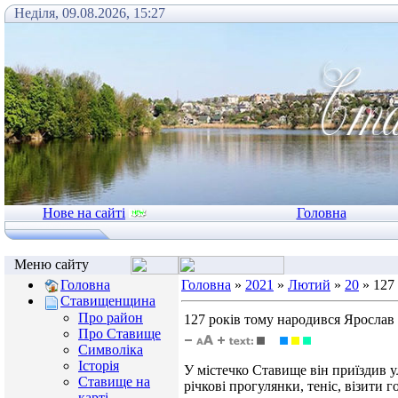
Неділя, 09.08.2026, 15:27
Нове на сайті
Головна
Меню сайту
Головна
Головна
»
2021
»
Лютий
»
20
» 127
Ставищенщина
Про район
127 років тому народився Яросл
Про Ставище
Символіка
Історія
У містечко Ставище він приїздив ул
Ставище на
річкові прогулянки, теніс, візити г
карті