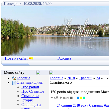
Понеділок, 10.08.2026, 15:00
Нове на сайті
Головна
Меню сайту
Головна
Головна
»
2018
»
Травень
»
24
» 15
Славінського
Ставищенщина
Про район
Про Ставище
150 років від дня народження Ма
Символіка
Історія
Ставище на
24 серпня 2018 року Ставище буд
карті