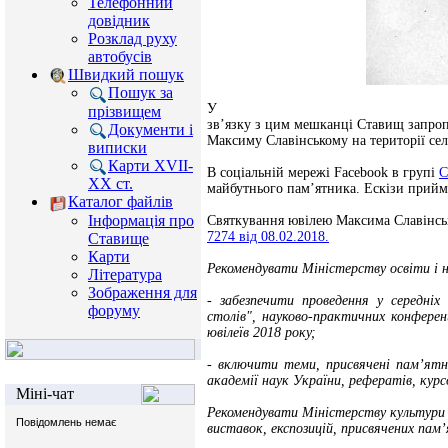
Телефонний
довідник
Розклад руху
автобусів
Швидкий пошук
Пошук за
У
прізвищем
зв’язку з цим мешканці Ставищ запроп
Документи і
Максиму Славінському на території се
виписки
Карти XVII-
В соціальній мережі Facebook в групі
С
XX ст.
майбутнього пам’ятника. Ескізи прийма
Каталог файлів
Інформація про
Святкування ювілею Максима Славінсь
7274 від 08.02.2018.
Ставище
Карти
Рекомендувати Міністерству освіти і 
Література
Зображення для
- забезпечити проведення у середніх 
форуму
столів", науково-практичних конферен
ювілеїв 2018 року;
- включити теми, присвячені пам’ятн
академії наук України, рефератів, кур
Міні-чат
Рекомендувати Міністерству культури 
виставок, експозицій, присвячених пам