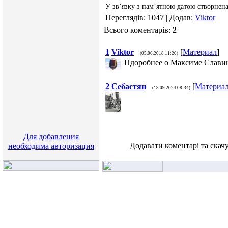
У зв’язку з пам’ятною датою створнен
Переглядів: 1047 | Додав:
Viktor
Всього коментарів:
2
1
Viktor
[
Материал
]
(05.06.2018 11:20)
Пдоробнее о Максиме Слав
2
Себастян
[
Материа
(18.09.2024 08:34)
Для добавления
Додавати коментарі та скач
необходима авторизация