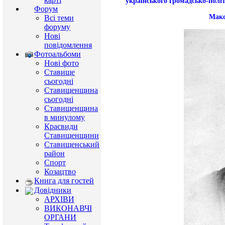
українського громадсько-політ
Форум
Макс
Всі теми
форуму
Нові
повідомлення
Фотоальбоми
Нові фото
Ставище
сьогодні
Ставищенщина
сьогодні
Ставищенщина
в минулому
Краєвиди
Ставищенщини
Ставищенський
район
Спорт
Козацтво
Книга для гостей
Довідники
АРХІВИ
ВИКОНАВЧІ
ОРГАНИ