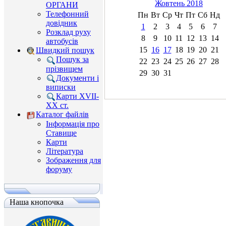
Жовтень 2018
ОРГАНИ
Телефонний
Пн
Вт
Ср
Чт
Пт
Сб
Нд
довідник
1
2
3
4
5
6
7
Розклад руху
8
9
10
11
12
13
14
автобусів
15
16
17
18
19
20
21
Швидкий пошук
Пошук за
22
23
24
25
26
27
28
прізвищем
29
30
31
Документи і
виписки
Карти XVII-
XX ст.
Каталог файлів
Інформація про
Ставище
Карти
Література
Зображення для
форуму
Наша кнопочка