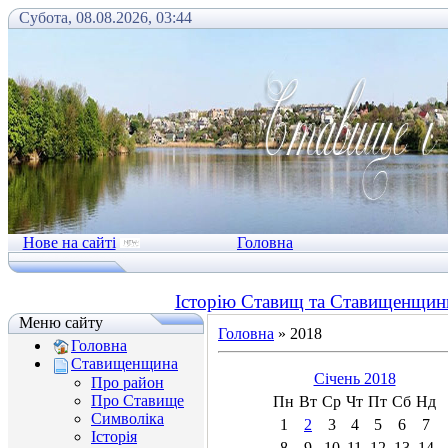
Субота, 08.08.2026, 03:44
Нове на сайті
Головна
Історію Ставищ та Ставищенщини
Меню сайту
Головна
»
2018
Головна
Ставищенщина
Січень 2018
Про район
Про Ставище
Пн
Вт
Ср
Чт
Пт
Сб
Нд
Символіка
1
2
3
4
5
6
7
Історія
8
9
10
11
12
13
14