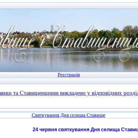
Реєстрація
авищ та Ставищенщини викладено у відповідних розд
Святкування Дня селища Ставище
24 червня святкування Дня селища Стави