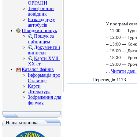
ОРГАНИ
Телефонний
довідник
Розклад руху
У програмі свя
автобусів
Швидкий пошук
– 11:00 — Турн
Пошук за
– 12:00 — Турн
прізвищем
– 13:00 — Конк
Документи і
– 15.00 — Дитя
виписки
– 18.30 — Уроч
Карти XVII-
XX ст.
– 19.00 — Уроч
Каталог файлів
...
Читати далі 
Інформація про
Переглядів:1173
Ставище
Карти
Література
Зображення для
форуму
Наша кнопочка