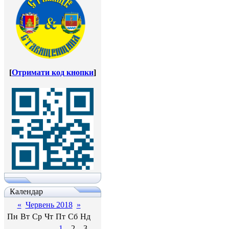
[
Отримати код кнопки
]
Календар
«
Червень 2018
»
Пн
Вт
Ср
Чт
Пт
Сб
Нд
1
2
3