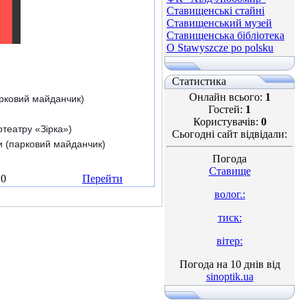
Ставищенські стайні
Ставищенський музей
Ставищенська бібліотека
O Stawyszcze po polsku
Статистика
Онлайн всього:
1
арковий майданчик)
Гостей:
1
Користувачів:
0
отеатру «Зірка»)
Сьогодні сайт відвідали:
ди (парковий майданчик)
Погода
Ставище
:0
Перейти
волог.:
тиск:
вітер:
Погода на 10 днів від
sinoptik.ua