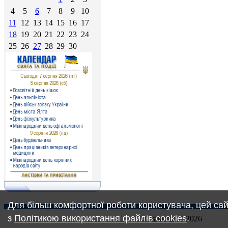
4
5
6
7
8
9
10
11
12
13
14
15
16
17
18
19
20
21
22
23
24
25
26
27
28
29
30
Для більш комфортної роботи користувача, цей сай
з
Політикою використання файлів cookies
.
Ставище © 2026