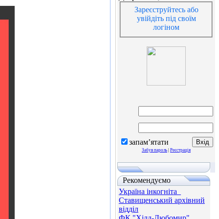
Зареєструйтесь або
увійдіть під своїм
логіном
запам’ятати
Забув пароль
|
Реєстрація
Рекомендуємо
Україна інкогніта_
Ставищенський архівний
відділ
ФК "Хілд-Любомир"