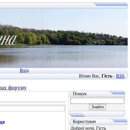
Вхід
Вітаю Вас
,
Гість
·
RSS
ілах форуму
Пошук
Користувач
ще
Доброї ночі, Гість