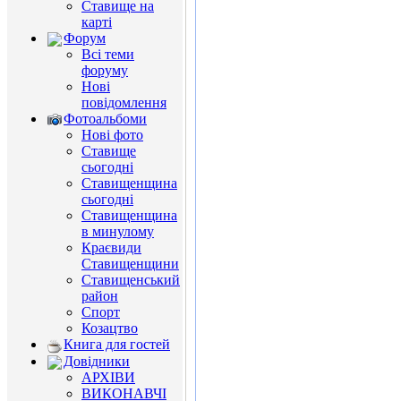
Ставище на
карті
Форум
Всі теми
форуму
Нові
повідомлення
Фотоальбоми
Нові фото
Ставище
сьогодні
Ставищенщина
сьогодні
Ставищенщина
в минулому
Краєвиди
Ставищенщини
Ставищенський
район
Спорт
Козацтво
Книга для гостей
Довідники
АРХІВИ
ВИКОНАВЧІ