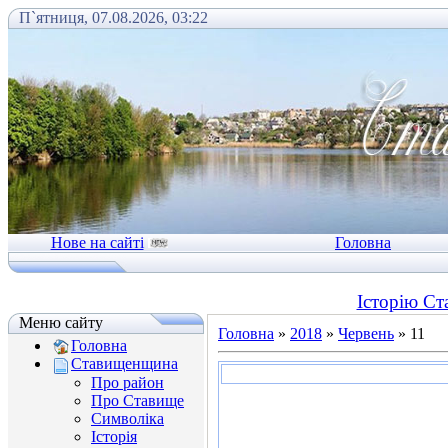
П`ятниця, 07.08.2026, 03:22
Нове на сайті
Головна
Історію Ст
Меню сайту
Головна
»
2018
»
Червень
»
11
Головна
Ставищенщина
Про район
Про Ставище
Символіка
Історія