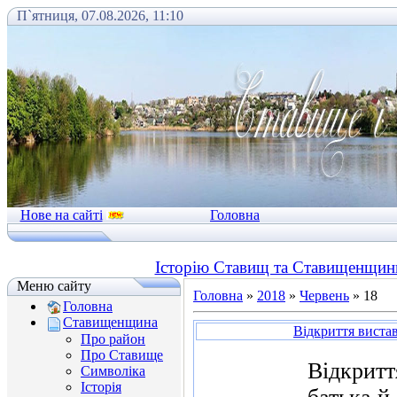
П`ятниця, 07.08.2026, 11:10
Нове на сайті
Головна
Історію Ставищ та Ставищенщини
Меню сайту
Головна
»
2018
»
Червень
»
18
Головна
Ставищенщина
Відкриття вистав
Про район
Про Ставище
Відкритт
Символіка
Історія