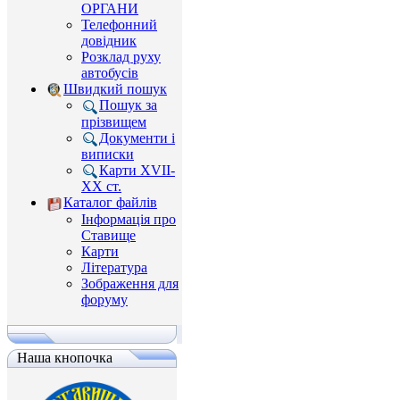
ОРГАНИ
Телефонний
довідник
Розклад руху
автобусів
Швидкий пошук
Пошук за
прізвищем
Документи і
виписки
Карти XVII-
XX ст.
Каталог файлів
Інформація про
Ставище
Карти
Література
Зображення для
форуму
Наша кнопочка