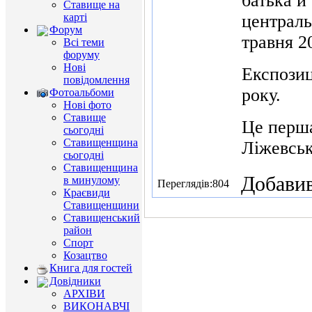
батька й
Ставище на
карті
централь
Форум
травня 2
Всі теми
форуму
Нові
Експозиц
повідомлення
року.
Фотоальбоми
Нові фото
Ставище
Це перша
сьогодні
Ставищенщина
Ліжевсь
сьогодні
Ставищенщина
Добавив
в минулому
Переглядів:804
Краєвиди
Ставищенщини
Ставищенський
район
Спорт
Козацтво
Книга для гостей
Довідники
АРХІВИ
ВИКОНАВЧІ