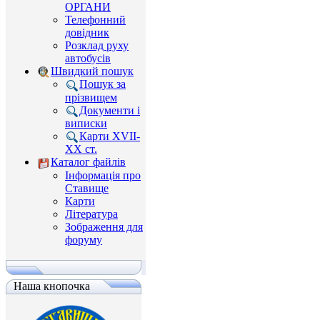
ОРГАНИ
Телефонний
довідник
Розклад руху
автобусів
Швидкий пошук
Пошук за
прізвищем
Документи і
виписки
Карти XVII-
XX ст.
Каталог файлів
Інформація про
Ставище
Карти
Література
Зображення для
форуму
Наша кнопочка