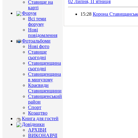
02 Липня, П`ятниця
Ставище на
карті
Форум
15:28
Корона Ставищансько
Всі теми
форуму
Нові
повідомлення
Фотоальбоми
Нові фото
Ставище
сьогодні
Ставищенщина
сьогодні
Ставищенщина
в минулому
Краєвиди
Ставищенщини
Ставищенський
район
Спорт
Козацтво
Книга для гостей
Довідники
АРХІВИ
ВИКОНАВЧІ