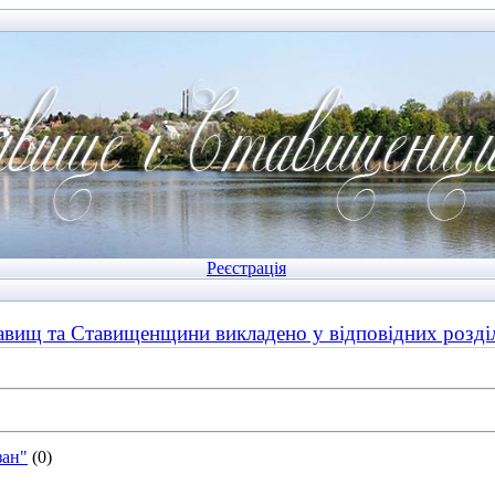
Реєстрація
авищ та Ставищенщини викладено у відповідних розд
зан"
(0)