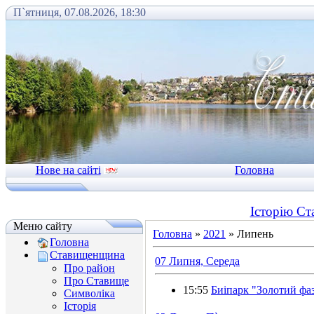
П`ятниця, 07.08.2026, 18:30
Нове на сайті
Головна
Історію Ст
Меню сайту
Головна
»
2021
»
Липень
Головна
Ставищенщина
07 Липня, Середа
Про район
Про Ставище
15:55
Биіпарк "Золотий фа
Символіка
Історія