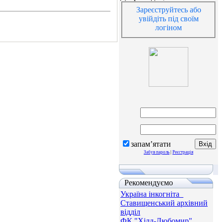
Зареєструйтесь або
увійдіть під своїм
логіном
запам’ятати
Забув пароль
|
Реєстрація
Рекомендуємо
Україна інкогніта_
Ставищенський архівний
відділ
ФК "Хілд-Любомир"