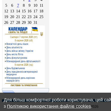
5
6
7
8
9
10
11
12
13
14
15
16
17
18
19
20
21
22
23
24
25
26
27
28
29
30
31
Для більш комфортної роботи користувача, цей сай
з
Політикою використання файлів cookies
.
Ставище © 2026