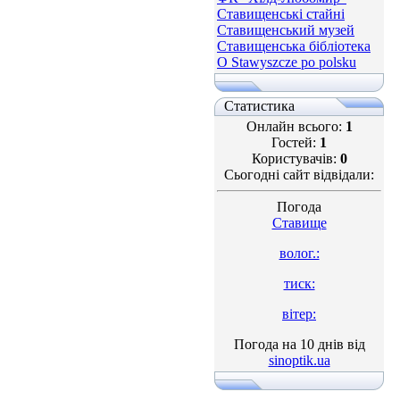
Ставищенські стайні
Ставищенський музей
Ставищенська бібліотека
O Stawyszcze po polsku
Статистика
Онлайн всього:
1
Гостей:
1
Користувачів:
0
Сьогодні сайт відвідали:
Погода
Ставище
волог.:
тиск:
вітер:
Погода на 10 днів від
sinoptik.ua