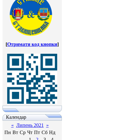
[
Отримати код кнопки
]
Календар
«
Липень 2021
»
Пн
Вт
Ср
Чт
Пт
Сб
Нд
1
2
3
4