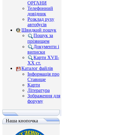
ОРГАНИ
Телефонний
довідник
Розклад руху
автобусів
Швидкий пошук
Пошук за
прізвищем
Документи і
виписки
Карти XVII-
XX ст.
Каталог файлів
Інформація про
Ставище
Карти
Література
Зображення для
форуму
Наша кнопочка