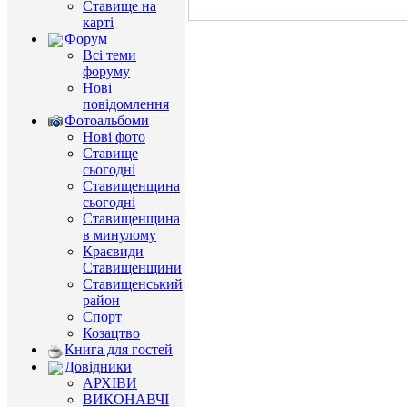
Ставище на
карті
Форум
Всі теми
форуму
Нові
повідомлення
Фотоальбоми
Нові фото
Ставище
сьогодні
Ставищенщина
сьогодні
Ставищенщина
в минулому
Краєвиди
Ставищенщини
Ставищенський
район
Спорт
Козацтво
Книга для гостей
Довідники
АРХІВИ
ВИКОНАВЧІ