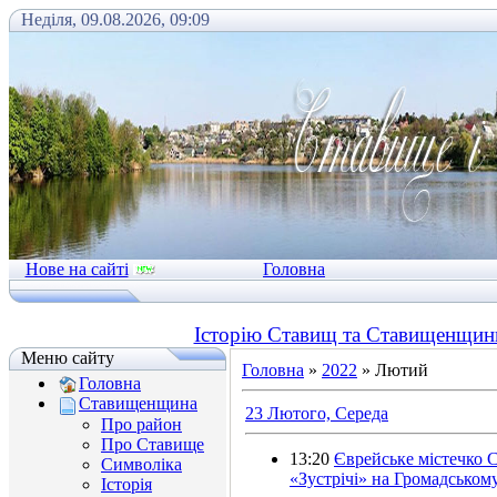
Неділя, 09.08.2026, 09:09
Нове на сайті
Головна
Історію Ставищ та Ставищенщини
Меню сайту
Головна
»
2022
»
Лютий
Головна
Ставищенщина
23 Лютого, Середа
Про район
Про Ставище
13:20
Єврейське містечко С
Символіка
«Зустрічі» на Громадському
Історія