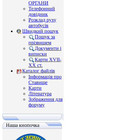
ОРГАНИ
Телефонний
довідник
Розклад руху
автобусів
Швидкий пошук
Пошук за
прізвищем
Документи і
виписки
Карти XVII-
XX ст.
Каталог файлів
Інформація про
Ставище
Карти
Література
Зображення для
форуму
Наша кнопочка