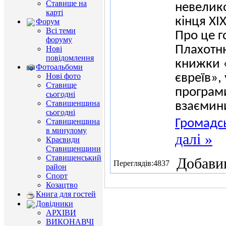
Ставище на
невелико
карті
кінця ХІ
Форум
Всі теми
Про це г
форуму
Плахотн
Нові
повідомлення
книжки 
Фотоальбоми
євреїв»,
Нові фото
Ставище
програми
сьогодні
Ставищенщина
взаємини
сьогодні
Громадс
Ставищенщина
в минулому
далі »
Краєвиди
Ставищенщини
Ставищенський
Добави
Переглядів:4837
район
Спорт
Козацтво
Книга для гостей
Довідники
АРХІВИ
ВИКОНАВЧІ