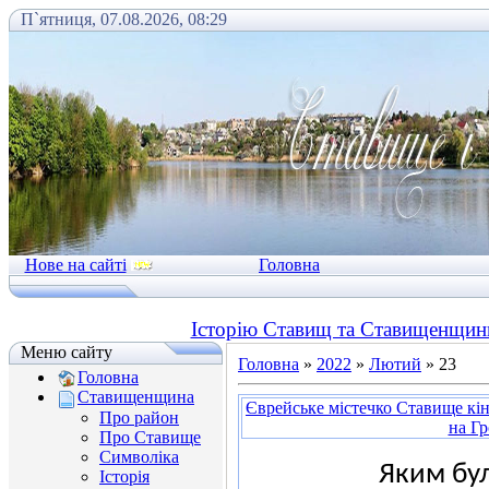
П`ятниця, 07.08.2026, 08:29
Нове на сайті
Головна
Історію Ставищ та Ставищенщини
Меню сайту
Головна
»
2022
»
Лютий
»
23
Головна
Ставищенщина
Єврейське містечко Ставище кін
Про район
на Гр
Про Ставище
Символіка
Яким бул
Історія