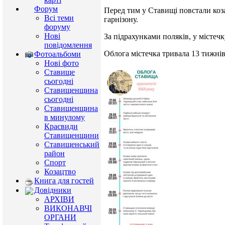
Форум
Перед тим у Ставищі повстали коз
Всі теми
гарнізону.
форуму
Нові
За підрахунками поляків, у містеч
повідомлення
Облога містечка тривала 13 тижнів 
Фотоальбоми
Нові фото
Ставище
сьогодні
Ставищенщина
сьогодні
Ставищенщина
в минулому
Краєвиди
Ставищенщини
Ставищенський
район
Спорт
Козацтво
Книга для гостей
Довідники
АРХІВИ
ВИКОНАВЧІ
ОРГАНИ