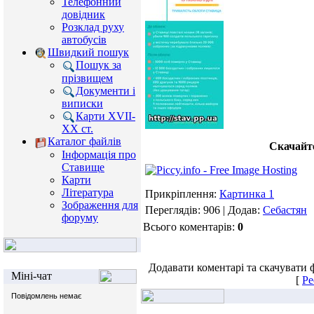
Телефонний
довідник
Розклад руху
автобусів
Швидкий пошук
Пошук за
прізвищем
Документи і
виписки
Карти XVII-
XX ст.
Каталог файлів
Скачайте
Інформація про
Ставище
Карти
Література
Прикріплення:
Картинка 1
Зображення для
Переглядів: 906 | Додав:
Себастян
форуму
Всього коментарів:
0
Додавати коментарі та скачувати 
Міні-чат
[
Ре