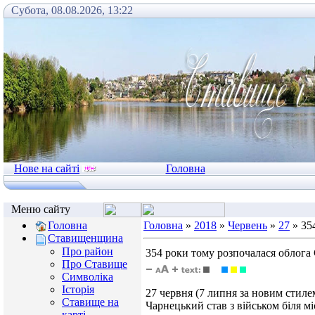
Субота, 08.08.2026, 13:22
Нове на сайті
Головна
Меню сайту
Головна
Головна
»
2018
»
Червень
»
27
» 35
Ставищенщина
Про район
354 роки тому розпочалася облога
Про Ставище
Символіка
Історія
27 червня (7 липня за новим стил
Ставище на
Чарнецький став з військом біля м
карті