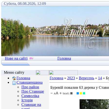
Субота, 08.08.2026, 12:09
Нове на сайті
Головна
Меню сайту
Головна
Головна
»
2023
»
Вересень
»
14
» Б
Ставищенщина
Про район
Буревій повалив 63 дерева у Став
Про Ставище
Символіка
Історія
Ставище на
карті