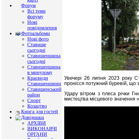
Форум
Всі теми
форуму
Нові
повідомлення
Фотоальбоми
Нові фото
Ставище
сьогодні
Ставищенщина
сьогодні
Ставищенщина
в минулому
Увечері 26 липня 2023 року 
Краєвиди
пронісся потужний буревій, що 
Ставищенщини
Ставищенський
Удару вітром з плеса річки Гн
район
мистецтва місцевого значення 
Спорт
Козацтво
Книга для гостей
Довідники
АРХІВИ
ВИКОНАВЧІ
ОРГАНИ