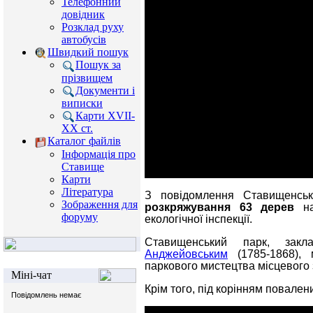
Телефонний
довідник
Розклад руху
автобусів
Швидкий пошук
Пошук за
прізвищем
Документи і
виписки
Карти XVII-
XX ст.
Каталог файлів
Інформація про
Ставище
Карти
Література
З повідомлення Ставищенсь
Зображення для
розкряжування 63 дерев
на
форуму
екологічної інспекції.
Ставищенський парк, зак
Анджейовським
(1785-1868), 
паркового мистецтва місцевого 
Міні-чат
Крім того, під корінням повален