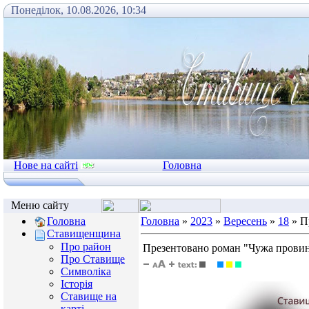
Понеділок, 10.08.2026, 10:34
Нове на сайті
Головна
Меню сайту
Головна
Головна
»
2023
»
Вересень
»
18
» П
Ставищенщина
Про район
Презентовано роман "Чужа прови
Про Ставище
Символіка
Історія
Ставище на
карті