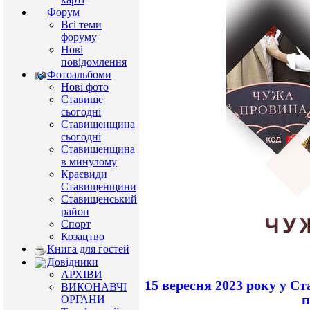
Форум
Всі теми
форуму
Нові
повідомлення
Фотоальбоми
Нові фото
Ставище
сьогодні
Ставищенщина
сьогодні
Ставищенщина
в минулому
Краєвиди
Ставищенщини
Ставищенський
район
Спорт
Козацтво
Книга для гостей
Довідники
АРХІВИ
15 вересня 2023 року у Ст
ВИКОНАВЧІ
п
ОРГАНИ