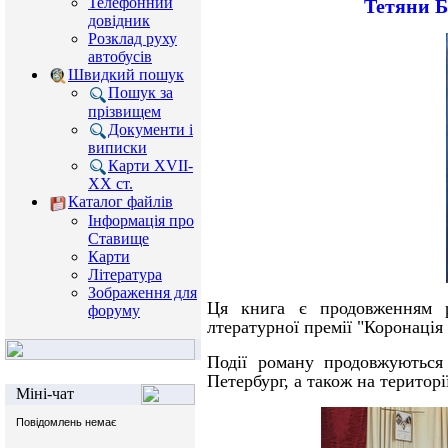
Телефонний
Тетяни Б
довідник
Розклад руху
автобусів
Швидкий пошук
Пошук за
прізвищем
Документи і
виписки
Карти XVII-
XX ст.
Каталог файлів
Інформація про
Ставище
Карти
Література
Зображення для
Ця книга є продовженням р
форуму
лтературної премії "Коронація 
Події роману продовжуються 
Петербург, а також на територі
Міні-чат