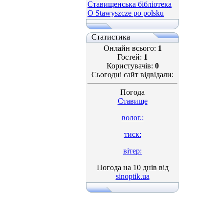
Ставищенська бібліотека
O Stawyszcze po polsku
Статистика
Онлайн всього:
1
Гостей:
1
Користувачів:
0
Сьогодні сайт відвідали:
Погода
Ставище
волог.:
тиск:
вітер:
Погода на 10 днів від
sinoptik.ua