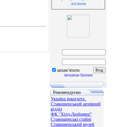
логіном
запам’ятати
Забув пароль
|
Реєстрація
Рекомендуємо
Україна інкогніта_
Ставищенський архівний
відділ
ФК "Хілд-Любомир"
Ставищенські стайні
Ставищенський музей