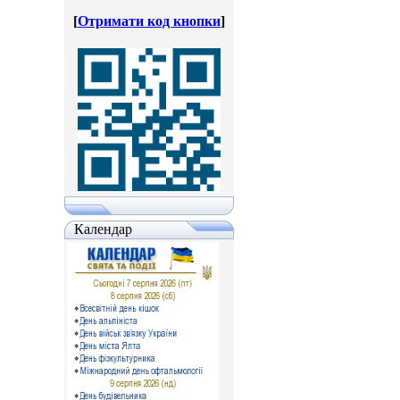
[
Отримати код кнопки
]
Календар