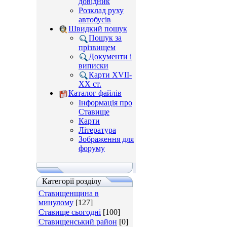
довідник
Розклад руху
автобусів
Швидкий пошук
Пошук за
прізвищем
Документи і
виписки
Карти XVII-
XX ст.
Каталог файлів
Інформація про
Ставище
Карти
Література
Зображення для
форуму
Категорії розділу
Ставищенщина в
минулому
[127]
Ставище сьогодні
[100]
Ставищенський район
[0]