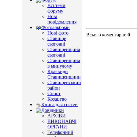
Всі теми
форуму
Нові
повідомлення
Фотоальбоми
Нові фото
Всього коментарів
:
0
Ставище
сьогодні
Ставищенщина
сьогодні
Ставищенщина
в минулому
Краєвиди
Ставищенщини
Ставищенський
район
Спорт
Козацтво
Книга для гостей
Довідники
АРХІВИ
ВИКОНАВЧІ
ОРГАНИ
Телефонний