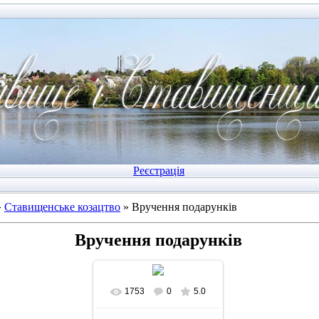
Реєстрація
»
Ставищенське козацтво
» Вручення подарунків
Вручення подарунків
1753
0
5.0
У реальному розмірі