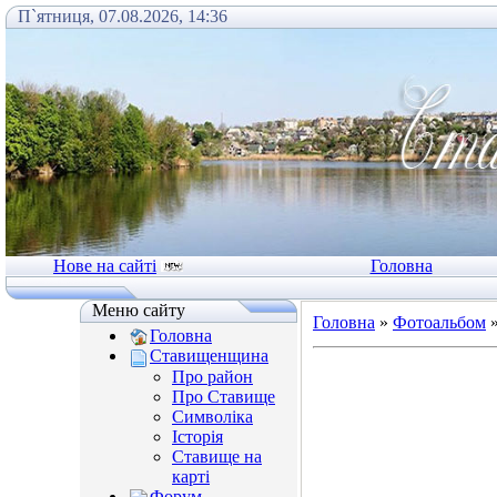
П`ятниця, 07.08.2026, 14:36
Нове на сайті
Головна
Меню сайту
Головна
»
Фотоальбом
Головна
Ставищенщина
Про район
Про Ставище
Символіка
Історія
Ставище на
карті
Форум