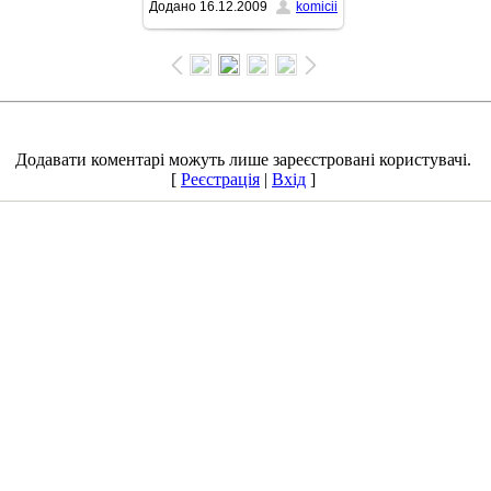
Додано
16.12.2009
komicii
1500x1125
/ 268.0Kb
Додавати коментарі можуть лише зареєстровані користувачі.
[
Реєстрація
|
Вхід
]