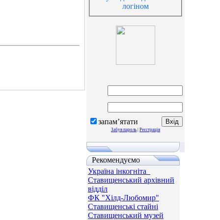
логіном
запам’ятати
Забув пароль
|
Реєстрація
Рекомендуємо
Україна інкогніта_
Ставищенський архівний
відділ
ФК "Хілд-Любомир"
Ставищенські стайні
Ставищенський музей