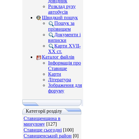
довідник
Розклад руху
автобусів
Швидкий пошук
Пошук за
прізвищем
Документи і
виписки
Карти XVII-
XX ст.
Каталог файлів
Інформація про
Ставище
Карти
Література
Зображення для
форуму
Категорії розділу
Ставищенщина в
минулому
[127]
Ставище сьогодні
[100]
Ставищенський район
[0]