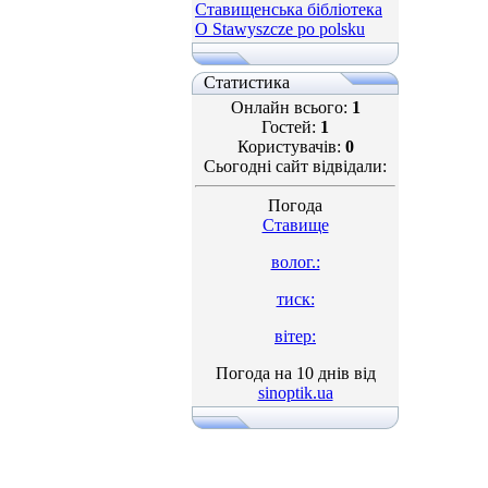
Ставищенська бібліотека
O Stawyszcze po polsku
Статистика
Онлайн всього:
1
Гостей:
1
Користувачів:
0
Сьогодні сайт відвідали:
Погода
Ставище
волог.:
тиск:
вітер:
Погода на 10 днів від
sinoptik.ua