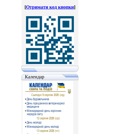
[
Отримати код кнопки
]
Календар