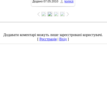
Додано
07.05.2010
komicii
1027x770
/ 160.0Kb
Додавати коментарі можуть лише зареєстровані користувачі.
[
Реєстрація
|
Вхід
]