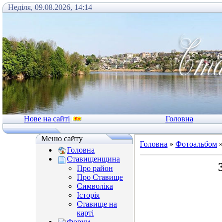
Неділя, 09.08.2026, 14:14
Нове на сайті
Головна
Меню сайту
Головна
»
Фотоальбом
Головна
Ставищенщина
Про район
Про Ставище
Символіка
Історія
Ставище на
карті
Форум