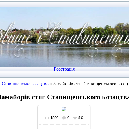
Реєстрація
»
Ставищенське козацтво
» Замайорів стяг Ставищенського козац
Замайорів стяг Ставищенського козацтв
1590
0
5.0
У реальному розмірі