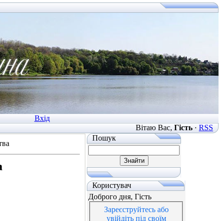
Вхід
Вітаю Вас
,
Гість
·
RSS
Пошук
тва
а
Користувач
Доброго дня, Гість
Зареєструйтесь або
увійдіть під своїм