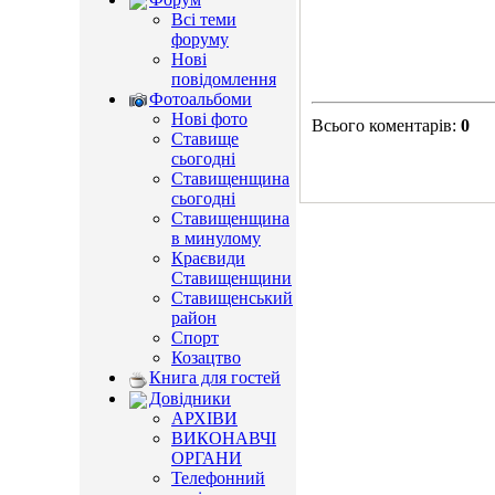
Всі теми
форуму
Нові
повідомлення
Фотоальбоми
Нові фото
Всього коментарів
:
0
Ставище
сьогодні
Ставищенщина
сьогодні
Ставищенщина
в минулому
Краєвиди
Ставищенщини
Ставищенський
район
Спорт
Козацтво
Книга для гостей
Довідники
АРХІВИ
ВИКОНАВЧІ
ОРГАНИ
Телефонний