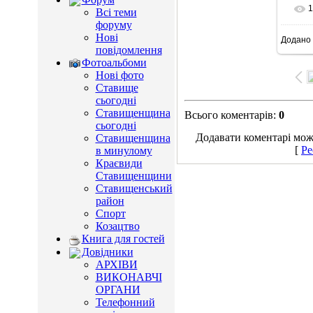
1
Всі теми
форуму
Нові
Додано
8
повідомлення
Фотоальбоми
Нові фото
Ставище
сьогодні
Ставищенщина
Всього коментарів
:
0
сьогодні
Додавати коментарі можу
Ставищенщина
[
Ре
в минулому
Краєвиди
Ставищенщини
Ставищенський
район
Спорт
Козацтво
Книга для гостей
Довідники
АРХІВИ
ВИКОНАВЧІ
ОРГАНИ
Телефонний