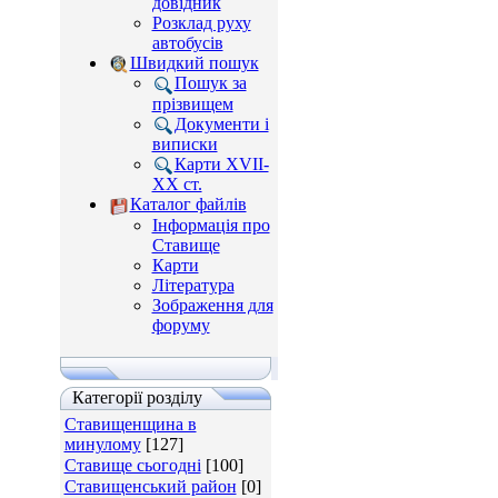
довідник
Розклад руху
автобусів
Швидкий пошук
Пошук за
прізвищем
Документи і
виписки
Карти XVII-
XX ст.
Каталог файлів
Інформація про
Ставище
Карти
Література
Зображення для
форуму
Категорії розділу
Ставищенщина в
минулому
[127]
Ставище сьогодні
[100]
Ставищенський район
[0]