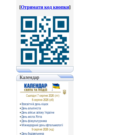
[
Отримати код кнопки
]
Календар