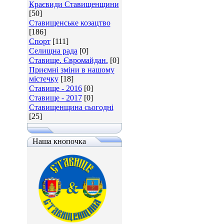
Краєвиди Ставищенщини
[50]
Ставищенське козацтво
[186]
Спорт
[111]
Селищна рада
[0]
Ставище. Євромайдан.
[0]
Приємні зміни в нашому
містечку
[18]
Ставище - 2016
[0]
Ставище - 2017
[0]
Ставищенщина сьогодні
[25]
Наша кнопочка