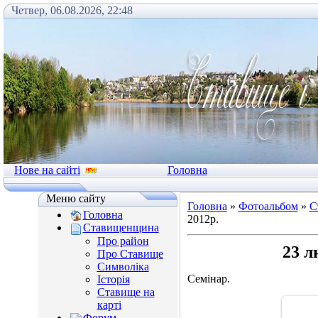
Четвер, 06.08.2026, 22:48
Нове на сайті
Головна
Меню сайту
Головна
»
Фотоальбом
»
С
Головна
2012р.
Ставищенщина
Про район
23 л
Про Ставище
Символіка
Семінар.
Історія
Ставище на
карті
Форум