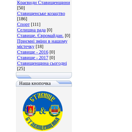
Краєвиди Ставищенщини
[50]
Ставищенське козацтво
[186]
Спорт
[111]
Селищна рада
[0]
Ставище. Євромайдан.
[0]
Приємні зміни в нашому
містечку
[18]
Ставище - 2016
[0]
Ставище - 2017
[0]
Ставищенщина сьогодні
[25]
Наша кнопочка