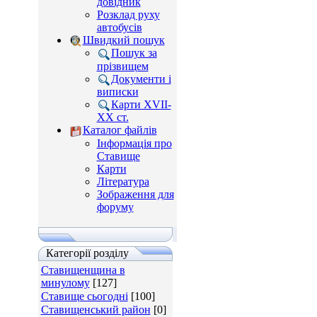
довідник
Розклад руху
автобусів
Швидкий пошук
Пошук за
прізвищем
Документи і
виписки
Карти XVII-
XX ст.
Каталог файлів
Інформація про
Ставище
Карти
Література
Зображення для
форуму
Категорії розділу
Ставищенщина в
минулому
[127]
Ставище сьогодні
[100]
Ставищенський район
[0]