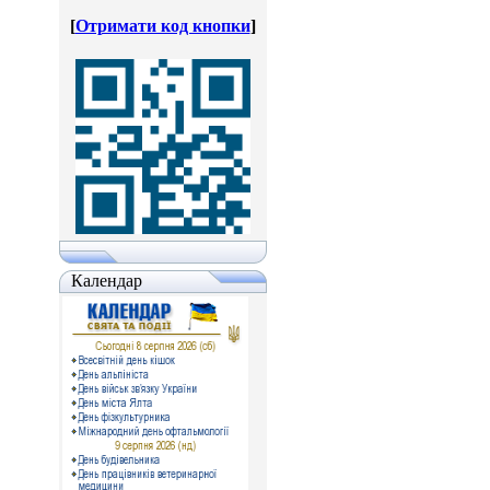
[
Отримати код кнопки
]
Календар