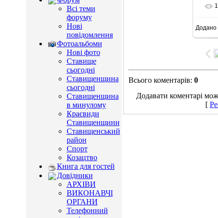
1
Всі теми
форуму
Нові
Додано
8
повідомлення
Фотоальбоми
Нові фото
Ставище
сьогодні
Ставищенщина
Всього коментарів
:
0
сьогодні
Додавати коментарі можу
Ставищенщина
[
Ре
в минулому
Краєвиди
Ставищенщини
Ставищенський
район
Спорт
Козацтво
Книга для гостей
Довідники
АРХІВИ
ВИКОНАВЧІ
ОРГАНИ
Телефонний