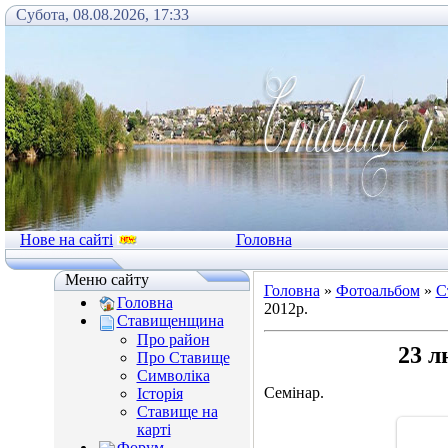
Субота, 08.08.2026, 17:33
Нове на сайті
Головна
Меню сайту
Головна
»
Фотоальбом
»
С
Головна
2012р.
Ставищенщина
Про район
23 л
Про Ставище
Символіка
Семінар.
Історія
Ставище на
карті
Форум