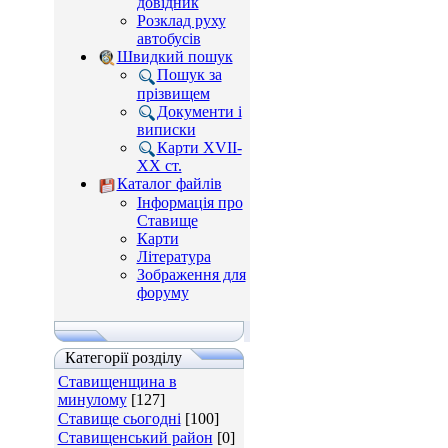
довідник
Розклад руху
автобусів
Швидкий пошук
Пошук за
прізвищем
Документи і
виписки
Карти XVII-
XX ст.
Каталог файлів
Інформація про
Ставище
Карти
Література
Зображення для
форуму
Категорії розділу
Ставищенщина в
минулому
[127]
Ставище сьогодні
[100]
Ставищенський район
[0]