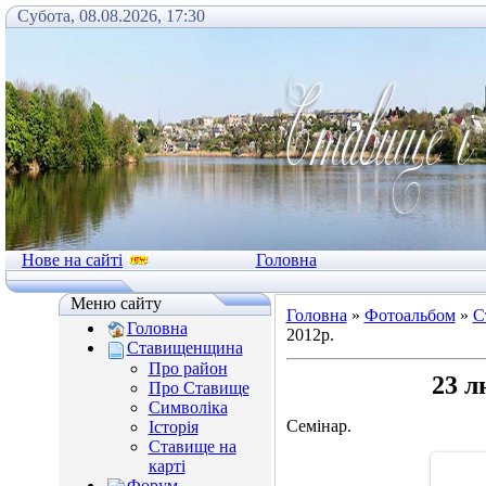
Субота, 08.08.2026, 17:30
Нове на сайті
Головна
Меню сайту
Головна
»
Фотоальбом
»
С
Головна
2012р.
Ставищенщина
Про район
23 л
Про Ставище
Символіка
Семінар.
Історія
Ставище на
карті
Форум