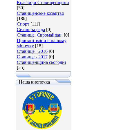
Краєвиди Ставищенщини
[50]
Ставищенське козацтво
[186]
Спорт
[111]
Селищна рада
[0]
Ставище. Євромайдан.
[0]
Приємні зміни в нашому
містечку
[18]
Ставище - 2016
[0]
Ставище - 2017
[0]
Ставищенщина сьогодні
[25]
Наша кнопочка