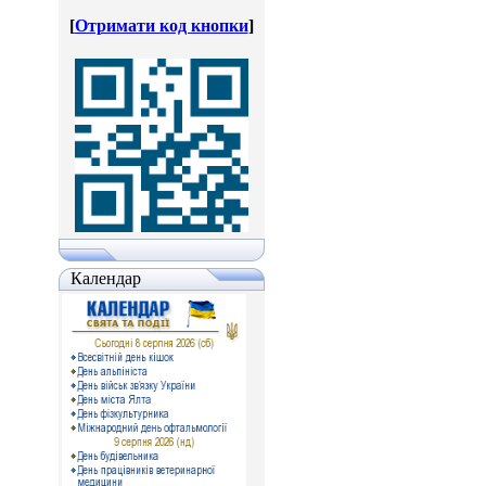
[
Отримати код кнопки
]
Календар