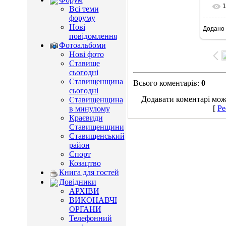
1
Всі теми
форуму
Нові
Додано
8
повідомлення
Фотоальбоми
Нові фото
Ставище
сьогодні
Ставищенщина
Всього коментарів
:
0
сьогодні
Додавати коментарі можу
Ставищенщина
[
Ре
в минулому
Краєвиди
Ставищенщини
Ставищенський
район
Спорт
Козацтво
Книга для гостей
Довідники
АРХІВИ
ВИКОНАВЧІ
ОРГАНИ
Телефонний