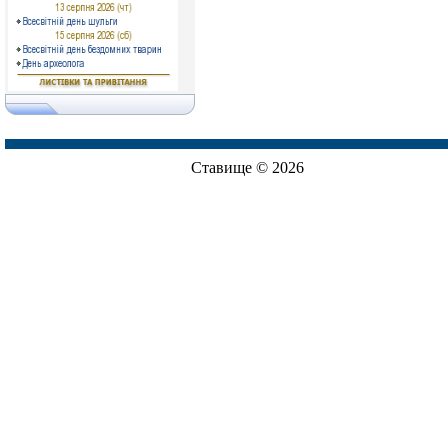
Ставище © 2026