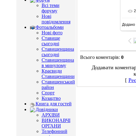
Всі теми
форуму
2
Нові
повідомлення
Додано
8
Фотоальбоми
Нові фото
Ставище
сьогодні
Ставищенщина
сьогодні
Всього коментарів
:
0
Ставищенщина
в минулому
Додавати коментар
Краєвиди
к
Ставищенщини
[
Реє
Ставищенський
район
Спорт
Козацтво
Книга для гостей
Довідники
АРХІВИ
ВИКОНАВЧІ
ОРГАНИ
Телефонний