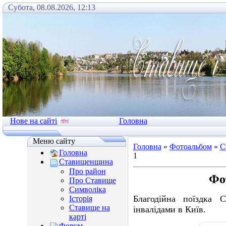
Субота, 08.08.2026, 12:13
Нове на сайті
Головна
Меню сайту
Головна
»
Фотоальбом
»
С
Головна
1
Ставищенщина
Про район
Фо
Про Ставище
Символіка
Благодійна поїздка 
Історія
Ставище на
інвалідами в Київ.
карті
Форум