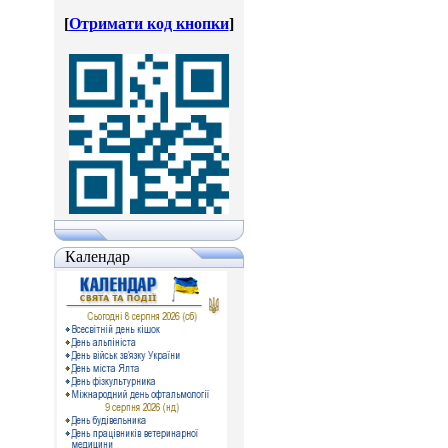
[
Отримати код кнопки
]
Календар