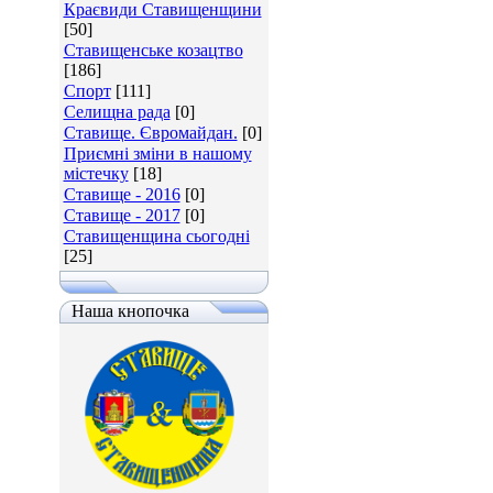
Краєвиди Ставищенщини
[50]
Ставищенське козацтво
[186]
Спорт
[111]
Селищна рада
[0]
Ставище. Євромайдан.
[0]
Приємні зміни в нашому
містечку
[18]
Ставище - 2016
[0]
Ставище - 2017
[0]
Ставищенщина сьогодні
[25]
Наша кнопочка