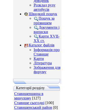
довідник
Розклад руху
автобусів
Швидкий пошук
Пошук за
прізвищем
Документи і
виписки
Карти XVII-
XX ст.
Каталог файлів
Інформація про
Ставище
Карти
Література
Зображення для
форуму
Категорії розділу
Ставищенщина в
минулому
[127]
Ставище сьогодні
[100]
Ставищенський район
[0]