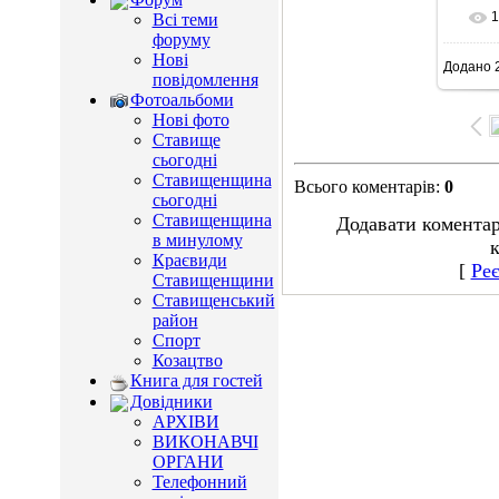
1
Всі теми
форуму
Нові
Додано
2
10
повідомлення
Фотоальбоми
Нові фото
Ставище
сьогодні
Ставищенщина
Всього коментарів
:
0
сьогодні
Ставищенщина
Додавати коментар
в минулому
к
Краєвиди
[
Реє
Ставищенщини
Ставищенський
район
Спорт
Козацтво
Книга для гостей
Довідники
АРХІВИ
ВИКОНАВЧІ
ОРГАНИ
Телефонний