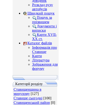
довідник
Розклад руху
автобусів
Швидкий пошук
Пошук за
прізвищем
Документи і
виписки
Карти XVII-
XX ст.
Каталог файлів
Інформація про
Ставище
Карти
Література
Зображення для
форуму
Категорії розділу
Ставищенщина в
минулому
[127]
Ставище сьогодні
[100]
Ставищенський район
[0]