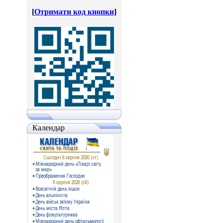
[
Отримати код кнопки
]
Календар