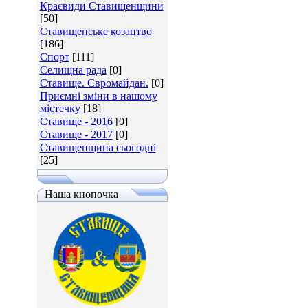
Краєвиди Ставищенщини
[50]
Ставищенське козацтво
[186]
Спорт
[111]
Селищна рада
[0]
Ставище. Євромайдан.
[0]
Приємні зміни в нашому
містечку
[18]
Ставище - 2016
[0]
Ставище - 2017
[0]
Ставищенщина сьогодні
[25]
Наша кнопочка