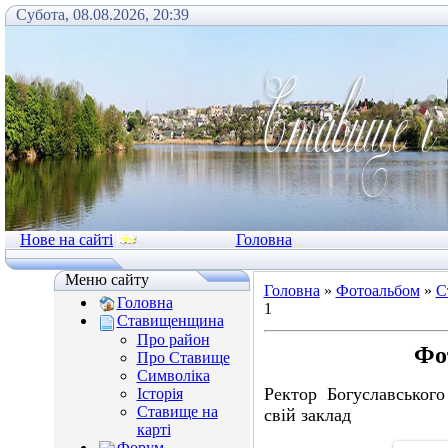
Субота, 08.08.2026, 20:39
Нове на сайті
Головна
Меню сайту
Головна
»
Фотоальбом
»
С
Головна
1
Ставищенщина
Про район
Фо
Про Ставище
Символіка
Ректор Богуславськог
Історія
Ставище на
свій заклад
карті
Форум