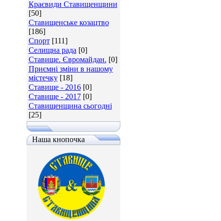
Краєвиди Ставищенщини
[50]
Ставищенське козацтво
[186]
Спорт
[111]
Селищна рада
[0]
Ставище. Євромайдан.
[0]
Приємні зміни в нашому
містечку
[18]
Ставище - 2016
[0]
Ставище - 2017
[0]
Ставищенщина сьогодні
[25]
Наша кнопочка