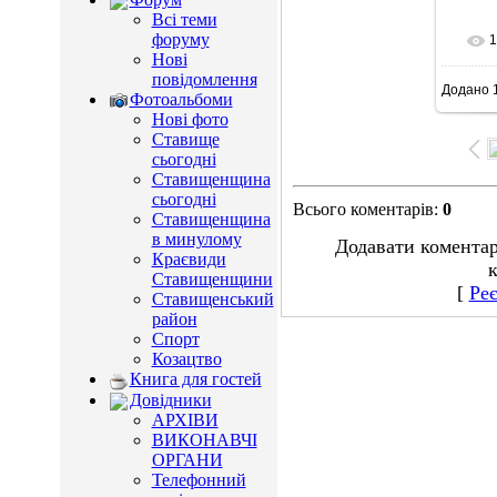
Всі теми
форуму
1
Нові
повідомлення
Додано
1
7
Фотоальбоми
Нові фото
Ставище
сьогодні
Ставищенщина
сьогодні
Всього коментарів
:
0
Ставищенщина
в минулому
Додавати коментар
Краєвиди
к
Ставищенщини
[
Реє
Ставищенський
район
Спорт
Козацтво
Книга для гостей
Довідники
АРХІВИ
ВИКОНАВЧІ
ОРГАНИ
Телефонний