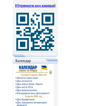
[
Отримати код кнопки
]
Календар