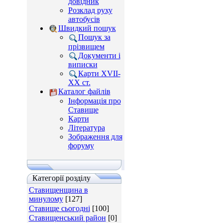
довідник
Розклад руху
автобусів
Швидкий пошук
Пошук за
прізвищем
Документи і
виписки
Карти XVII-
XX ст.
Каталог файлів
Інформація про
Ставище
Карти
Література
Зображення для
форуму
Категорії розділу
Ставищенщина в
минулому
[127]
Ставище сьогодні
[100]
Ставищенський район
[0]