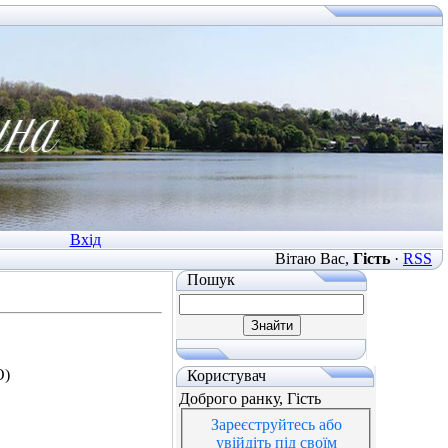
Вхід
Вітаю Вас
,
Гість
·
RSS
Пошук
О)
Користувач
Доброго ранку, Гість
Зареєструйтесь або
увійдіть під своїм