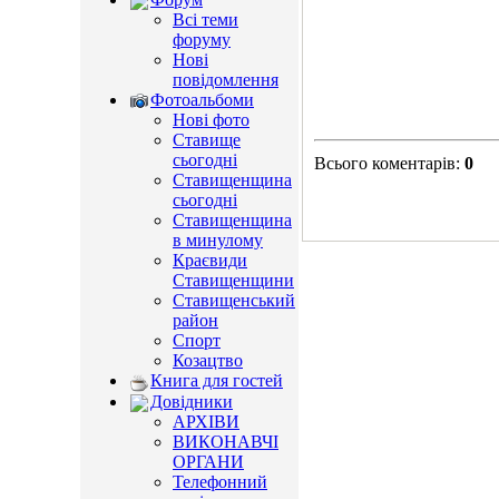
Всі теми
форуму
Нові
повідомлення
Фотоальбоми
Нові фото
Ставище
сьогодні
Всього коментарів
:
0
Ставищенщина
сьогодні
Ставищенщина
в минулому
Краєвиди
Ставищенщини
Ставищенський
район
Спорт
Козацтво
Книга для гостей
Довідники
АРХІВИ
ВИКОНАВЧІ
ОРГАНИ
Телефонний