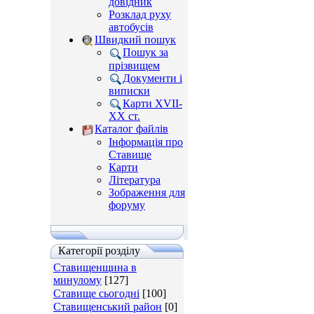
довідник
Розклад руху
автобусів
Швидкий пошук
Пошук за
прізвищем
Документи і
виписки
Карти XVII-
XX ст.
Каталог файлів
Інформація про
Ставище
Карти
Література
Зображення для
форуму
Категорії розділу
Ставищенщина в
минулому
[127]
Ставище сьогодні
[100]
Ставищенський район
[0]