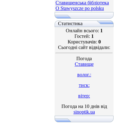
Ставищенська бібліотека
O Stawyszcze po polsku
Статистика
Онлайн всього:
1
Гостей:
1
Користувачів:
0
Сьогодні сайт відвідали:
Погода
Ставище
волог.:
тиск:
вітер:
Погода на 10 днів від
sinoptik.ua