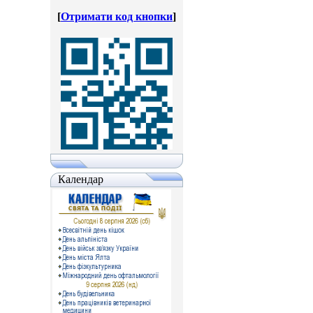
[
Отримати код кнопки
]
Календар