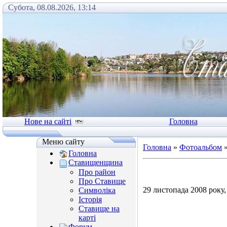
Субота, 08.08.2026, 13:14
Нове на сайті
Головна
Меню сайту
Головна
»
Фотоальбом
Головна
Ставищенщина
Про район
Про Ставище
29 листопада 2008 року
Символіка
Історія
Ставище на
карті
Форум