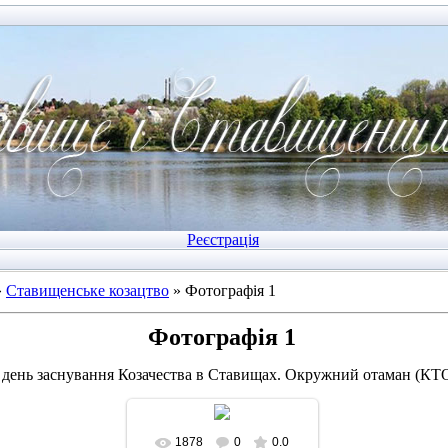
Реєстрація
»
Ставищенське козацтво
» Фотографія 1
Фотографія 1
, день заснування Козачества в Ставищах. Окружний отаман (КТ
1878
0
0.0
У реальному розмірі