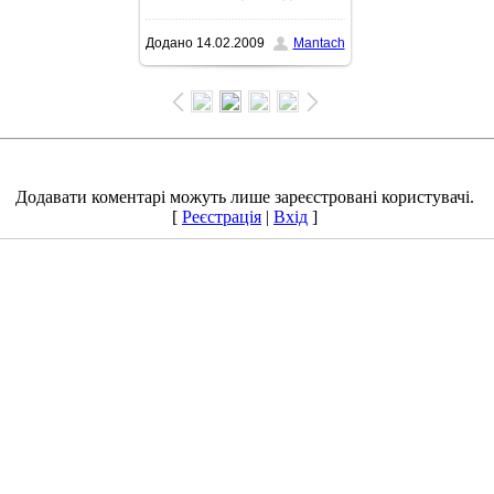
Додано
14.02.2009
Mantach
700x525
/ 101.1Kb
Додавати коментарі можуть лише зареєстровані користувачі.
[
Реєстрація
|
Вхід
]