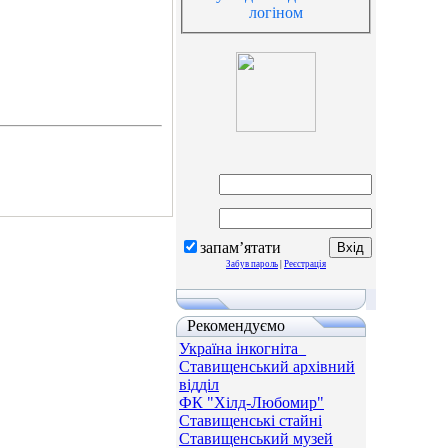
логіном
запам’ятати
Забув пароль
|
Реєстрація
Рекомендуємо
Україна інкогніта_
Ставищенський архівний
відділ
ФК "Хілд-Любомир"
Ставищенські стайні
Ставищенський музей