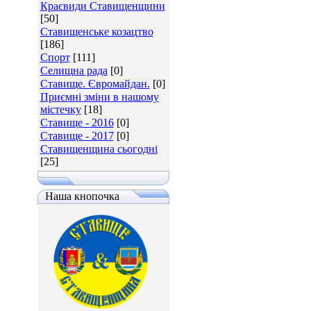
Краєвиди Ставищенщини
[50]
Ставищенське козацтво
[186]
Спорт
[111]
Селищна рада
[0]
Ставище. Євромайдан.
[0]
Приємні зміни в нашому
містечку
[18]
Ставище - 2016
[0]
Ставище - 2017
[0]
Ставищенщина сьогодні
[25]
Наша кнопочка