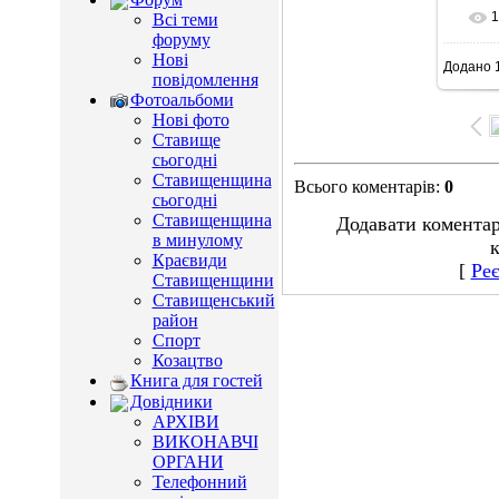
1
Всі теми
форуму
Нові
Додано
1
5
повідомлення
Фотоальбоми
Нові фото
Ставище
сьогодні
Ставищенщина
Всього коментарів
:
0
сьогодні
Ставищенщина
Додавати коментар
в минулому
к
Краєвиди
[
Реє
Ставищенщини
Ставищенський
район
Спорт
Козацтво
Книга для гостей
Довідники
АРХІВИ
ВИКОНАВЧІ
ОРГАНИ
Телефонний