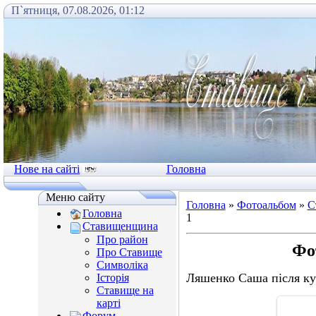
П`ятниця, 07.08.2026, 01:12
Нове на сайті
Головна
Меню сайту
Головна
»
Фотоальбом
»
С
Головна
1
Ставищенщина
Про район
Фо
Про Ставище
Символіка
Ляшенко Саша після ку
Історія
Ставище на
карті
Форум