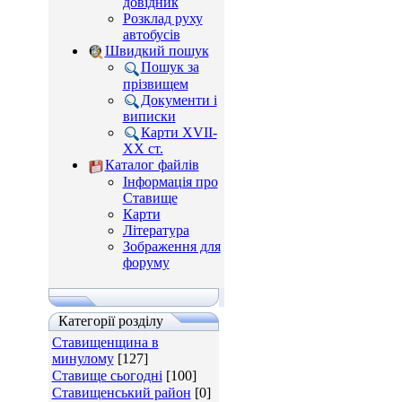
довідник
Розклад руху
автобусів
Швидкий пошук
Пошук за
прізвищем
Документи і
виписки
Карти XVII-
XX ст.
Каталог файлів
Інформація про
Ставище
Карти
Література
Зображення для
форуму
Категорії розділу
Ставищенщина в
минулому
[127]
Ставище сьогодні
[100]
Ставищенський район
[0]