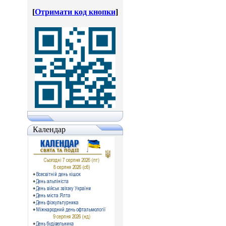
[
Отримати код кнопки
]
Календар