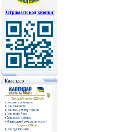
[
Отримати код кнопки
]
Календар