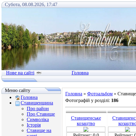
Субота, 08.08.2026, 17:47
Нове на сайті
Головна
Меню сайту
Головна
»
Фотоальбом
» Ставище
Головна
Фотографій у розділі
:
186
Ставищенщина
Про район
Про Ставище
Ставищенське
Ставищенс
Символіка
козацтво
козацтв
Історія
Ставище на
Рейтинг: 0.0
Рейтинг: 0
карті