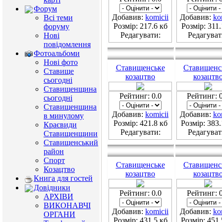
Форум
Добавив:
komicii
Добавив:
ko
Всі теми
Розмір: 217.6 кб
Розмір: 311.
форуму
Редагувати:
Редагуват
Нові
повідомлення
Фотоальбоми
Нові фото
Ставищенське
Ставищенс
Ставище
козацтво
козацтв
сьогодні
Ставищенщина
Рейтинг: 0.0
Рейтинг: 0
сьогодні
Ставищенщина
Добавив:
komicii
Добавив:
ko
в минулому
Розмір: 421.8 кб
Розмір: 383.
Краєвиди
Редагувати:
Редагуват
Ставищенщини
Ставищенський
район
Спорт
Ставищенське
Ставищенс
Козацтво
козацтво
козацтв
Книга для гостей
Довідники
Рейтинг: 0.0
Рейтинг: 0
АРХІВИ
ВИКОНАВЧІ
Добавив:
komicii
Добавив:
ko
ОРГАНИ
Розмір: 431.5 кб
Розмір: 451.