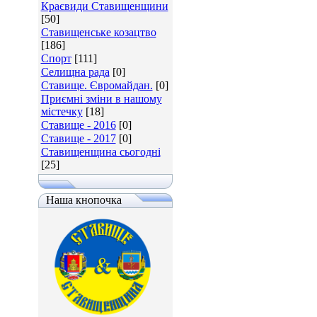
Краєвиди Ставищенщини
[50]
Ставищенське козацтво
[186]
Спорт
[111]
Селищна рада
[0]
Ставище. Євромайдан.
[0]
Приємні зміни в нашому
містечку
[18]
Ставище - 2016
[0]
Ставище - 2017
[0]
Ставищенщина сьогодні
[25]
Наша кнопочка