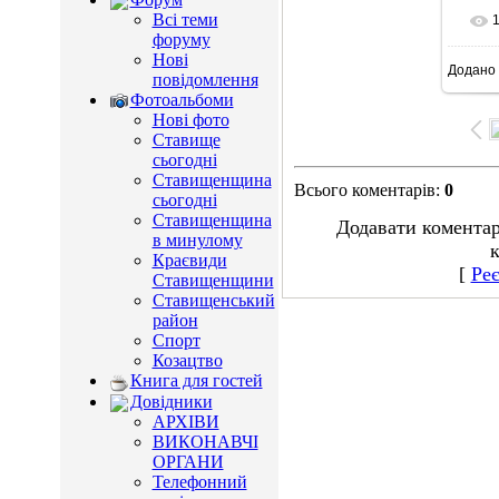
Всі теми
форуму
Нові
Додано
9
повідомлення
Фотоальбоми
Нові фото
Ставище
сьогодні
Ставищенщина
Всього коментарів
:
0
сьогодні
Ставищенщина
Додавати коментар
в минулому
к
Краєвиди
[
Реє
Ставищенщини
Ставищенський
район
Спорт
Козацтво
Книга для гостей
Довідники
АРХІВИ
ВИКОНАВЧІ
ОРГАНИ
Телефонний