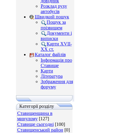
довідник
Розклад руху
автобусів
Швидкий пошук
Пошук за
прізвищем
Документи і
виписки
Карти XVII-
XX ст.
Каталог файлів
Інформація про
Ставище
Карти
Література
Зображення для
форуму
Категорії розділу
Ставищенщина в
минулому
[127]
Ставище сьогодні
[100]
Ставищенський район
[0]