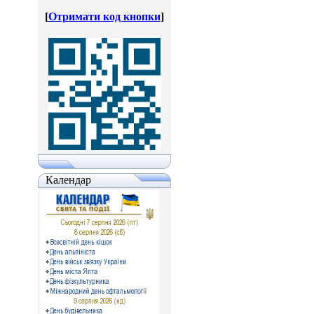
[
Отримати код кнопки
]
Календар