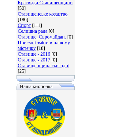
Краєвиди Ставищенщини
[50]
Ставищенське козацтво
[186]
Спорт
[111]
Селищна рада
[0]
Ставище. Євромайдан.
[0]
Приємні зміни в нашому
містечку
[18]
Ставище - 2016
[0]
Ставище - 2017
[0]
Ставищенщина сьогодні
[25]
Наша кнопочка