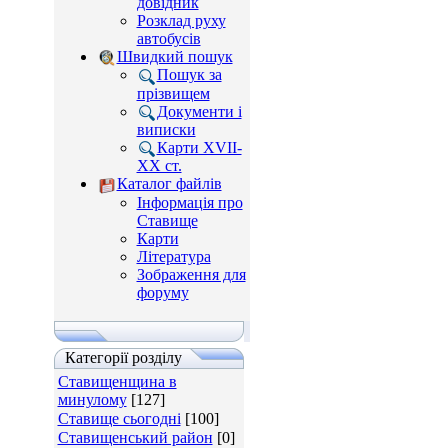
довідник
Розклад руху
автобусів
Швидкий пошук
Пошук за
прізвищем
Документи і
виписки
Карти XVII-
XX ст.
Каталог файлів
Інформація про
Ставище
Карти
Література
Зображення для
форуму
Категорії розділу
Ставищенщина в
минулому
[127]
Ставище сьогодні
[100]
Ставищенський район
[0]