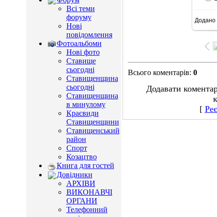
Всі теми
форуму
Додано
10
Нові
повідомлення
Фотоальбоми
Нові фото
Ставище
сьогодні
Всього коментарів
:
0
Ставищенщина
сьогодні
Додавати коментар
Ставищенщина
к
в минулому
[
Реє
Краєвиди
Ставищенщини
Ставищенський
район
Спорт
Козацтво
Книга для гостей
Довідники
АРХІВИ
ВИКОНАВЧІ
ОРГАНИ
Телефонний