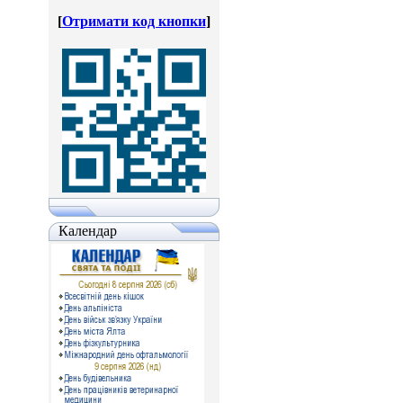
[
Отримати код кнопки
]
Календар