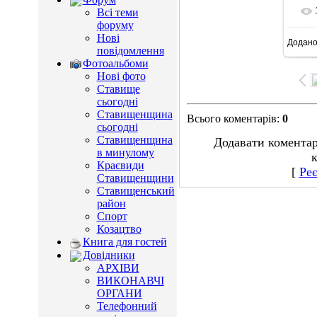
Всі теми
форуму
Нові
Додан
15
повідомлення
Фотоальбоми
Нові фото
Ставище
сьогодні
Ставищенщина
Всього коментарів
:
0
сьогодні
Ставищенщина
Додавати коментар
в минулому
к
Краєвиди
[
Реє
Ставищенщини
Ставищенський
район
Спорт
Козацтво
Книга для гостей
Довідники
АРХІВИ
ВИКОНАВЧІ
ОРГАНИ
Телефонний