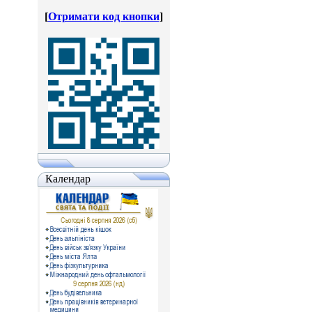
[
Отримати код кнопки
]
Календар