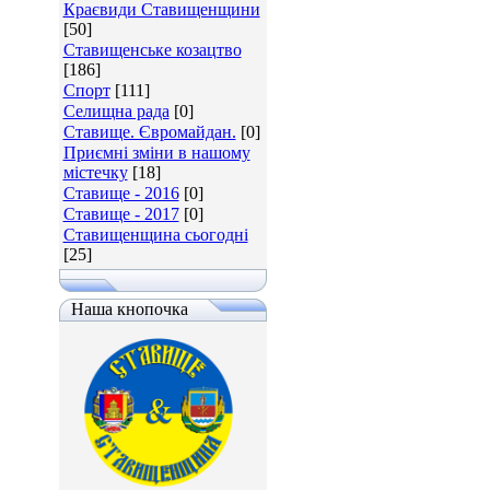
Краєвиди Ставищенщини
[50]
Ставищенське козацтво
[186]
Спорт
[111]
Селищна рада
[0]
Ставище. Євромайдан.
[0]
Приємні зміни в нашому
містечку
[18]
Ставище - 2016
[0]
Ставище - 2017
[0]
Ставищенщина сьогодні
[25]
Наша кнопочка