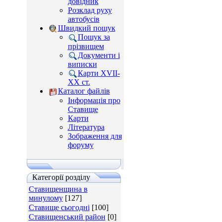
довідник
Розклад руху
автобусів
Швидкий пошук
Пошук за
прізвищем
Документи і
виписки
Карти XVII-
XX ст.
Каталог файлів
Інформація про
Ставище
Карти
Література
Зображення для
форуму
Категорії розділу
Ставищенщина в
минулому
[127]
Ставище сьогодні
[100]
Ставищенський район
[0]