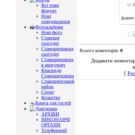
1
Всі теми
форуму
Нові
Додано
1
повідомлення
Фотоальбоми
Нові фото
Ставище
сьогодні
Ставищенщина
Всього коментарів
:
0
сьогодні
Ставищенщина
Додавати коментар
в минулому
к
Краєвиди
[
Реє
Ставищенщини
Ставищенський
район
Спорт
Козацтво
Книга для гостей
Довідники
АРХІВИ
ВИКОНАВЧІ
ОРГАНИ
Телефонний