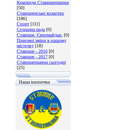
Краєвиди Ставищенщини
[50]
Ставищенське козацтво
[186]
Спорт
[111]
Селищна рада
[0]
Ставище. Євромайдан.
[0]
Приємні зміни в нашому
містечку
[18]
Ставище - 2016
[0]
Ставище - 2017
[0]
Ставищенщина сьогодні
[25]
Наша кнопочка