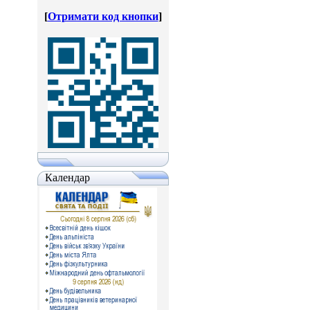
[
Отримати код кнопки
]
Календар