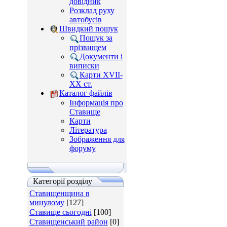
довідник
Розклад руху
автобусів
Швидкий пошук
Пошук за
прізвищем
Документи і
виписки
Карти XVII-
XX ст.
Каталог файлів
Інформація про
Ставище
Карти
Література
Зображення для
форуму
Категорії розділу
Ставищенщина в
минулому
[127]
Ставище сьогодні
[100]
Ставищенський район
[0]