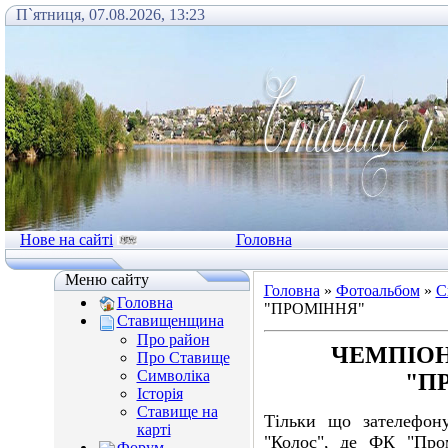
П`ятниця, 07.08.2026, 13:23
Нове на сайті
Головна
Меню сайту
Головна
»
Фотоальбом
»
С
Головна
"ПРОМІННЯ"
Ставищенщина
Про район
ЧЕМПІОН
Про Ставище
Символіка
"П
Історія
Ставище на
Тільки що зателефону
карті
"Колос", де ФК "Про
Форум