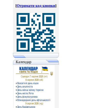
[
Отримати код кнопки
]
Календар