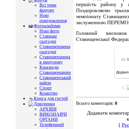
першість району у ж
Всі теми
Поздоровляємо трьохк
форуму
Нові
чемпіонату Ставищен
повідомлення
заслуженною ПЕРЕМО
Фотоальбоми
Нові фото
Головний висново
Ставище
Ставищенської Федераці
сьогодні
Ставищенщина
сьогодні
Ставищенщина
1
в минулому
Краєвиди
Ставищенщини
Додано
6
Ставищенський
район
Спорт
Козацтво
Книга для гостей
Всього коментарів
:
0
Довідники
АРХІВИ
Додавати коментар
ВИКОНАВЧІ
к
ОРГАНИ
Телефонний
[
Реє