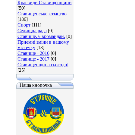
Краєвиди Ставищенщини
[50]
Ставищенське козацтво
[186]
Спорт
[111]
Селищна рада
[0]
Ставище. Євромайдан.
[0]
Приємні зміни в нашому
містечку
[18]
Ставище - 2016
[0]
Ставище - 2017
[0]
Ставищенщина сьогодні
[25]
Наша кнопочка