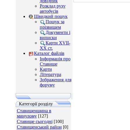
довідник
Розклад руху
автобусів
Швидкий пошук
Пошук за
прізвищем
Документи і
виписки
Карти XVII-
XX ст.
Каталог файлів
Інформація про
Ставище
Карти
Література
Зображення для
форуму
Категорії розділу
Ставищенщина в
минулому
[127]
Ставище сьогодні
[100]
Ставищенський район
[0]