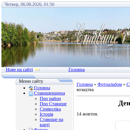
Четвер, 06.08.2026, 01:50
Нове на сайті
Головна
Меню сайту
Головна
»
Фотоальбом
»
С
Головна
козацтва
Ставищенщина
Про район
Ден
Про Ставище
Символіка
14 жовтня.
Історія
Ставище на
карті
Форум