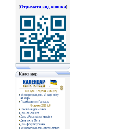
[
Отримати код кнопки
]
Календар