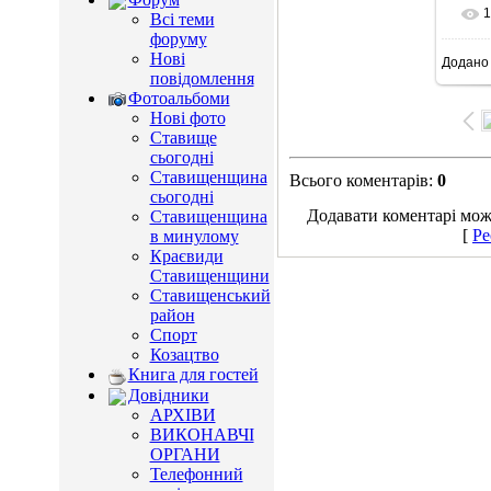
1
Всі теми
форуму
Нові
Додано
7
повідомлення
Фотоальбоми
Нові фото
Ставище
сьогодні
Ставищенщина
Всього коментарів
:
0
сьогодні
Додавати коментарі можу
Ставищенщина
[
Ре
в минулому
Краєвиди
Ставищенщини
Ставищенський
район
Спорт
Козацтво
Книга для гостей
Довідники
АРХІВИ
ВИКОНАВЧІ
ОРГАНИ
Телефонний