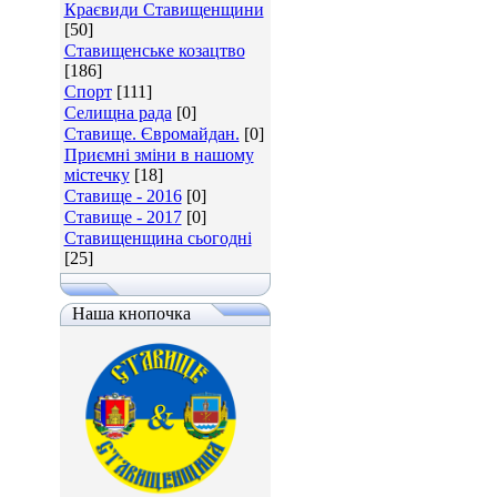
Краєвиди Ставищенщини
[50]
Ставищенське козацтво
[186]
Спорт
[111]
Селищна рада
[0]
Ставище. Євромайдан.
[0]
Приємні зміни в нашому
містечку
[18]
Ставище - 2016
[0]
Ставище - 2017
[0]
Ставищенщина сьогодні
[25]
Наша кнопочка