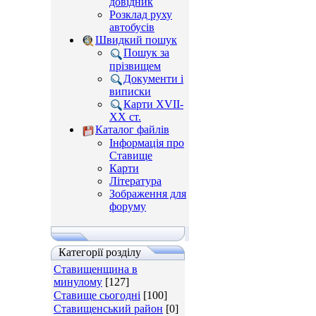
довідник
Розклад руху
автобусів
Швидкий пошук
Пошук за
прізвищем
Документи і
виписки
Карти XVII-
XX ст.
Каталог файлів
Інформація про
Ставище
Карти
Література
Зображення для
форуму
Категорії розділу
Ставищенщина в
минулому
[127]
Ставище сьогодні
[100]
Ставищенський район
[0]