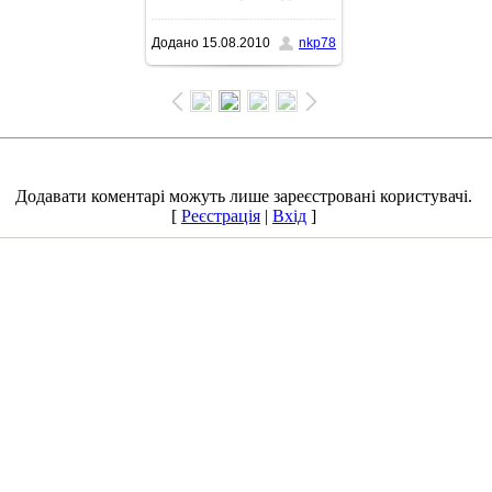
Додано
15.08.2010
nkp78
1027x770
/ 134.1Kb
Додавати коментарі можуть лише зареєстровані користувачі.
[
Реєстрація
|
Вхід
]