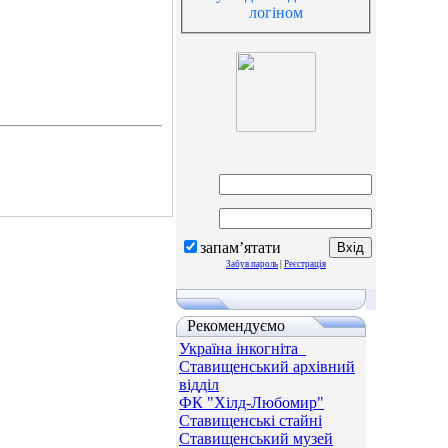
логіном
запам’ятати
Забув пароль
|
Реєстрація
Рекомендуємо
Україна інкогніта_
Ставищенський архівний
відділ
ФК "Хілд-Любомир"
Ставищенські стайні
Ставищенський музей