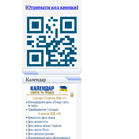
[
Отримати код кнопки
]
Календар