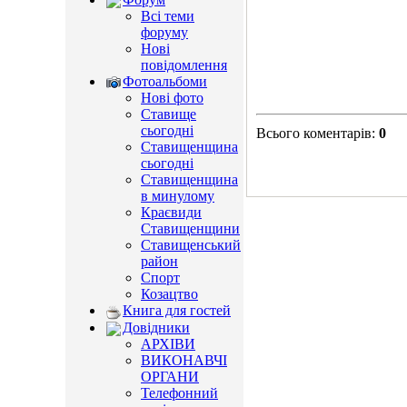
Всі теми
форуму
Нові
повідомлення
Фотоальбоми
Нові фото
Ставище
сьогодні
Всього коментарів
:
0
Ставищенщина
сьогодні
Ставищенщина
в минулому
Краєвиди
Ставищенщини
Ставищенський
район
Спорт
Козацтво
Книга для гостей
Довідники
АРХІВИ
ВИКОНАВЧІ
ОРГАНИ
Телефонний