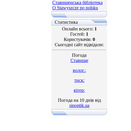
Ставищенська бібліотека
O Stawyszcze po polsku
Статистика
Онлайн всього:
1
Гостей:
1
Користувачів:
0
Сьогодні сайт відвідали:
Погода
Ставище
волог.:
тиск:
вітер:
Погода на 10 днів від
sinoptik.ua