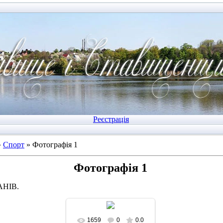
Реєстрація
»
Спорт
» Фотографія 1
Фотографія 1
АНІВ.
1659
0
0.0
У реальному розмірі