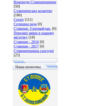
Краєвиди Ставищенщини
[50]
Ставищенське козацтво
[186]
Спорт
[111]
Селищна рада
[0]
Ставище. Євромайдан.
[0]
Приємні зміни в нашому
містечку
[18]
Ставище - 2016
[0]
Ставище - 2017
[0]
Ставищенщина сьогодні
[25]
Наша кнопочка