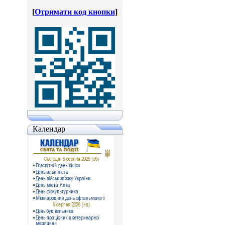
[
Отримати код кнопки
]
Календар