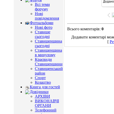
Додано
10
Всі теми
форуму
Нові
повідомлення
Фотоальбоми
Нові фото
Всього коментарів
:
0
Ставище
сьогодні
Додавати коментарі можу
Ставищенщина
[
Ре
сьогодні
Ставищенщина
в минулому
Краєвиди
Ставищенщини
Ставищенський
район
Спорт
Козацтво
Книга для гостей
Довідники
АРХІВИ
ВИКОНАВЧІ
ОРГАНИ
Телефонний