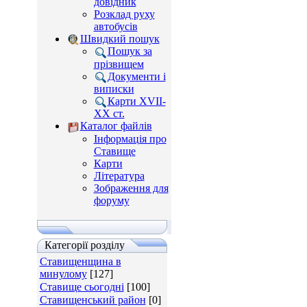
довідник
Розклад руху
автобусів
Швидкий пошук
Пошук за
прізвищем
Документи і
виписки
Карти XVII-
XX ст.
Каталог файлів
Інформація про
Ставище
Карти
Література
Зображення для
форуму
Категорії розділу
Ставищенщина в
минулому
[127]
Ставище сьогодні
[100]
Ставищенський район
[0]