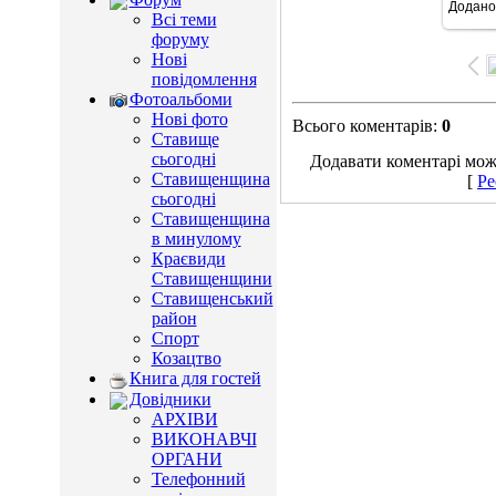
Додано
10
Всі теми
форуму
Нові
повідомлення
Фотоальбоми
Нові фото
Всього коментарів
:
0
Ставище
сьогодні
Додавати коментарі можу
Ставищенщина
[
Ре
сьогодні
Ставищенщина
в минулому
Краєвиди
Ставищенщини
Ставищенський
район
Спорт
Козацтво
Книга для гостей
Довідники
АРХІВИ
ВИКОНАВЧІ
ОРГАНИ
Телефонний