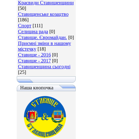
Краєвиди Ставищенщини
[50]
Ставищенське козацтво
[186]
Спорт
[111]
Селищна рада
[0]
Ставище. Євромайдан.
[0]
Приємні зміни в нашому
містечку
[18]
Ставище - 2016
[0]
Ставище - 2017
[0]
Ставищенщина сьогодні
[25]
Наша кнопочка