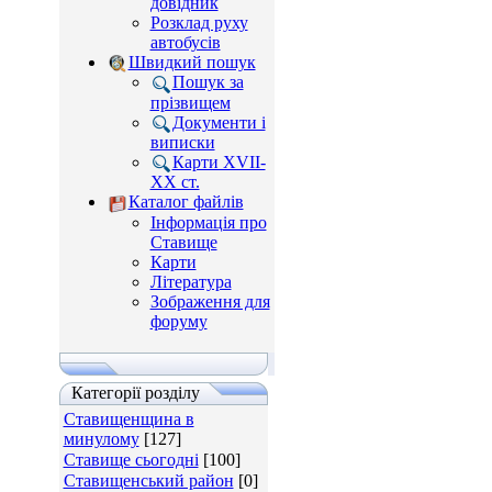
довідник
Розклад руху
автобусів
Швидкий пошук
Пошук за
прізвищем
Документи і
виписки
Карти XVII-
XX ст.
Каталог файлів
Інформація про
Ставище
Карти
Література
Зображення для
форуму
Категорії розділу
Ставищенщина в
минулому
[127]
Ставище сьогодні
[100]
Ставищенський район
[0]