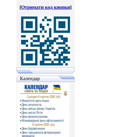
[
Отримати код кнопки
]
Календар