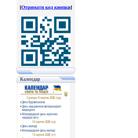
[
Отримати код кнопки
]
Календар