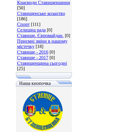
Краєвиди Ставищенщини
[50]
Ставищенське козацтво
[186]
Спорт
[111]
Селищна рада
[0]
Ставище. Євромайдан.
[0]
Приємні зміни в нашому
містечку
[18]
Ставище - 2016
[0]
Ставище - 2017
[0]
Ставищенщина сьогодні
[25]
Наша кнопочка