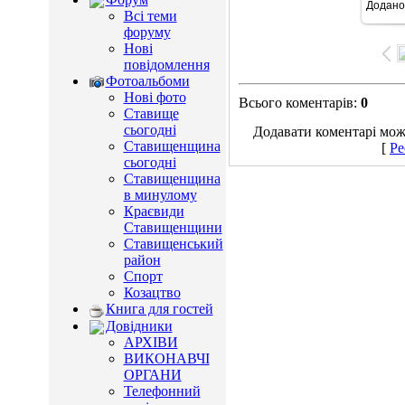
Додано
10
Всі теми
форуму
Нові
повідомлення
Фотоальбоми
Нові фото
Всього коментарів
:
0
Ставище
сьогодні
Додавати коментарі можу
Ставищенщина
[
Ре
сьогодні
Ставищенщина
в минулому
Краєвиди
Ставищенщини
Ставищенський
район
Спорт
Козацтво
Книга для гостей
Довідники
АРХІВИ
ВИКОНАВЧІ
ОРГАНИ
Телефонний