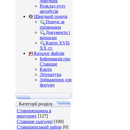
довідник
Розклад руху
автобусів
Швидкий пошук
Пошук за
прізвищем
Документи і
виписки
Карти XVII-
XX ст.
Каталог файлів
Інформація про
Ставище
Карти
Література
Зображення для
форуму
Категорії розділу
Ставищенщина в
минулому
[127]
Ставище сьогодні
[100]
Ставищенський район
[0]