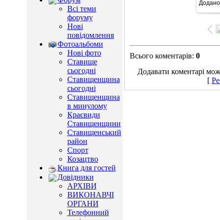
Додано
10
Всі теми
форуму
Нові
повідомлення
Фотоальбоми
Нові фото
Всього коментарів
:
0
Ставище
сьогодні
Додавати коментарі можу
Ставищенщина
[
Ре
сьогодні
Ставищенщина
в минулому
Краєвиди
Ставищенщини
Ставищенський
район
Спорт
Козацтво
Книга для гостей
Довідники
АРХІВИ
ВИКОНАВЧІ
ОРГАНИ
Телефонний