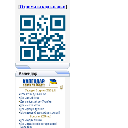
[
Отримати код кнопки
]
Календар