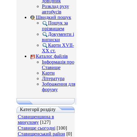
довідник
Розклад руху
автобусів
Швидкий пошук
Пошук за
прізвищем
Документи і
виписки
Карти XVII-
XX ст.
Каталог файлів
Інформація про
Ставище
Карти
Література
Зображення для
форуму
Категорії розділу
Ставищенщина в
минулому
[127]
Ставище сьогодні
[100]
Ставищенський район
[0]