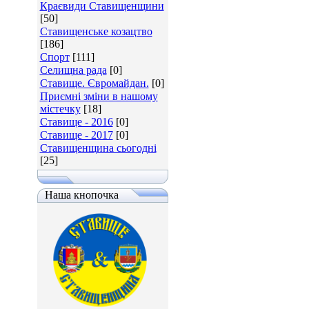
Краєвиди Ставищенщини
[50]
Ставищенське козацтво
[186]
Спорт
[111]
Селищна рада
[0]
Ставище. Євромайдан.
[0]
Приємні зміни в нашому
містечку
[18]
Ставище - 2016
[0]
Ставище - 2017
[0]
Ставищенщина сьогодні
[25]
Наша кнопочка