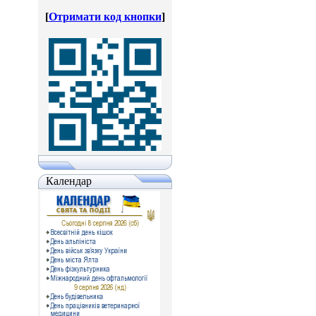
[
Отримати код кнопки
]
Календар