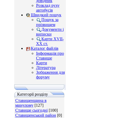
довідник
Розклад руху
автобусів
Швидкий пошук
Пошук за
прізвищем
Документи і
виписки
Карти XVII-
XX ст.
Каталог файлів
Інформація про
Ставище
Карти
Література
Зображення для
форуму
Категорії розділу
Ставищенщина в
минулому
[127]
Ставище сьогодні
[100]
Ставищенський район
[0]