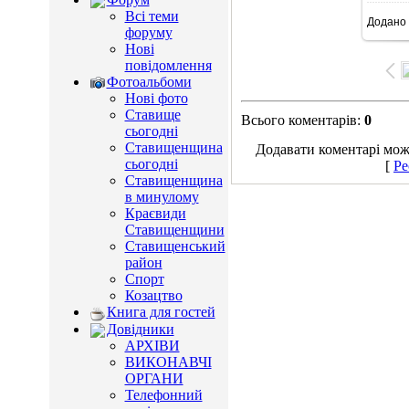
Всі теми
Додано
7
форуму
Нові
повідомлення
Фотоальбоми
Нові фото
Ставище
Всього коментарів
:
0
сьогодні
Ставищенщина
Додавати коментарі можу
сьогодні
[
Ре
Ставищенщина
в минулому
Краєвиди
Ставищенщини
Ставищенський
район
Спорт
Козацтво
Книга для гостей
Довідники
АРХІВИ
ВИКОНАВЧІ
ОРГАНИ
Телефонний