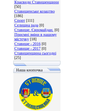
Краєвиди Ставищенщини
[50]
Ставищенське козацтво
[186]
Спорт
[111]
Селищна рада
[0]
Ставище. Євромайдан.
[0]
Приємні зміни в нашому
містечку
[18]
Ставище - 2016
[0]
Ставище - 2017
[0]
Ставищенщина сьогодні
[25]
Наша кнопочка