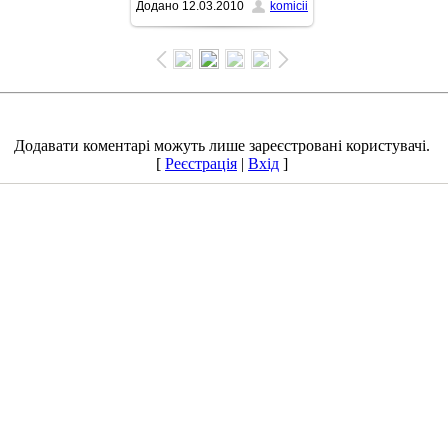
Додано
12.03.2010
komicii
768x1024
/ 65.9Kb
Додавати коментарі можуть лише зареєстровані користувачі.
[
Реєстрація
|
Вхід
]