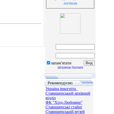
логіном
запам’ятати
Забув пароль
|
Реєстрація
Рекомендуємо
Україна інкогніта_
Ставищенський архівний
відділ
ФК "Хілд-Любомир"
Ставищенські стайні
Ставищенський музей