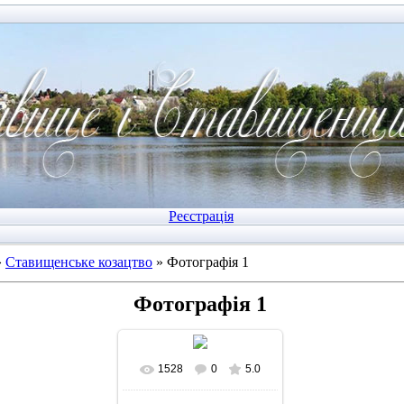
Реєстрація
»
Ставищенське козацтво
» Фотографія 1
Фотографія 1
1528
0
5.0
У реальному розмірі