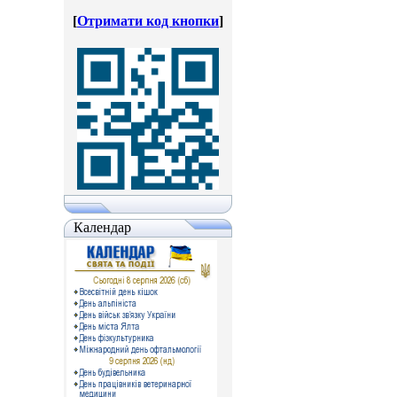
[
Отримати код кнопки
]
Календар