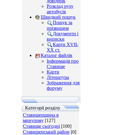
довідник
Розклад руху
автобусів
Швидкий пошук
Пошук за
прізвищем
Документи і
виписки
Карти XVII-
XX ст.
Каталог файлів
Інформація про
Ставище
Карти
Література
Зображення для
форуму
Категорії розділу
Ставищенщина в
минулому
[127]
Ставище сьогодні
[100]
Ставищенський район
[0]