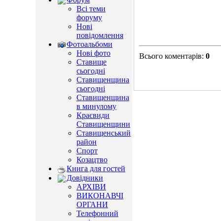
Всі теми
форуму
Нові
повідомлення
Фотоальбоми
Нові фото
Всього коментарів
:
0
Ставище
сьогодні
Ставищенщина
сьогодні
Ставищенщина
в минулому
Краєвиди
Ставищенщини
Ставищенський
район
Спорт
Козацтво
Книга для гостей
Довідники
АРХІВИ
ВИКОНАВЧІ
ОРГАНИ
Телефонний