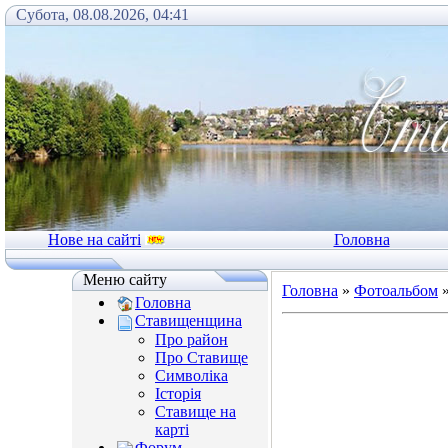
Субота, 08.08.2026, 04:41
Нове на сайті
Головна
Меню сайту
Головна
»
Фотоальбом
Головна
Ставищенщина
Про район
Про Ставище
Символіка
Історія
Ставище на
карті
Форум