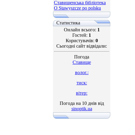
Ставищенська бібліотека
O Stawyszcze po polsku
Статистика
Онлайн всього:
1
Гостей:
1
Користувачів:
0
Сьогодні сайт відвідали:
Погода
Ставище
волог.:
тиск:
вітер:
Погода на 10 днів від
sinoptik.ua