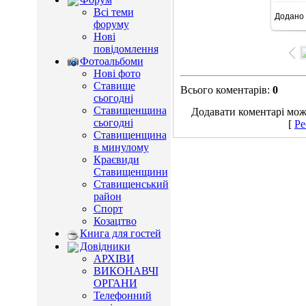
Всі теми
Додано
1
форуму
Нові
повідомлення
Фотоальбоми
Нові фото
Ставище
Всього коментарів
:
0
сьогодні
Ставищенщина
Додавати коментарі можу
сьогодні
[
Ре
Ставищенщина
в минулому
Краєвиди
Ставищенщини
Ставищенський
район
Спорт
Козацтво
Книга для гостей
Довідники
АРХІВИ
ВИКОНАВЧІ
ОРГАНИ
Телефонний