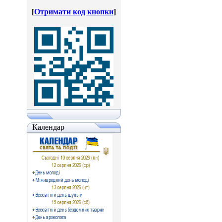
[
Отримати код кнопки
]
Календар