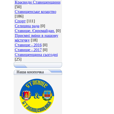
Краєвиди Ставищенщини
[50]
Ставищенське козацтво
[186]
Спорт
[111]
Селищна рада
[0]
Ставище. Євромайдан.
[0]
Приємні зміни в нашому
містечку
[18]
Ставище - 2016
[0]
Ставище - 2017
[0]
Ставищенщина сьогодні
[25]
Наша кнопочка