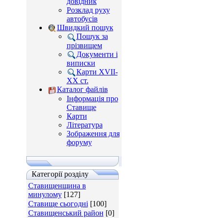
довідник
Розклад руху
автобусів
Швидкий пошук
Пошук за
прізвищем
Документи і
виписки
Карти XVII-
XX ст.
Каталог файлів
Інформація про
Ставище
Карти
Література
Зображення для
форуму
Категорії розділу
Ставищенщина в
минулому
[127]
Ставище сьогодні
[100]
Ставищенський район
[0]