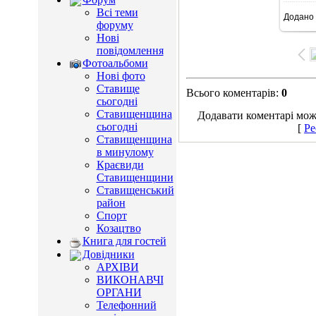
Всі теми
Додано
1
форуму
Нові
повідомлення
Фотоальбоми
Нові фото
Ставище
Всього коментарів
:
0
сьогодні
Ставищенщина
Додавати коментарі можу
сьогодні
[
Ре
Ставищенщина
в минулому
Краєвиди
Ставищенщини
Ставищенський
район
Спорт
Козацтво
Книга для гостей
Довідники
АРХІВИ
ВИКОНАВЧІ
ОРГАНИ
Телефонний