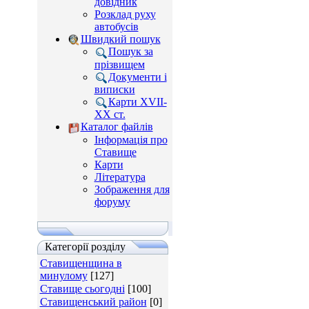
довідник
Розклад руху
автобусів
Швидкий пошук
Пошук за
прізвищем
Документи і
виписки
Карти XVII-
XX ст.
Каталог файлів
Інформація про
Ставище
Карти
Література
Зображення для
форуму
Категорії розділу
Ставищенщина в
минулому
[127]
Ставище сьогодні
[100]
Ставищенський район
[0]