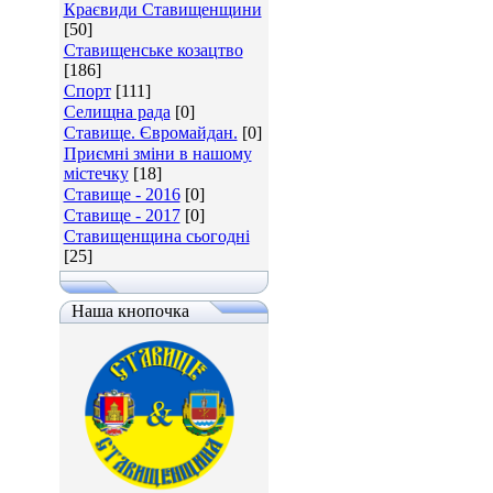
Краєвиди Ставищенщини
[50]
Ставищенське козацтво
[186]
Спорт
[111]
Селищна рада
[0]
Ставище. Євромайдан.
[0]
Приємні зміни в нашому
містечку
[18]
Ставище - 2016
[0]
Ставище - 2017
[0]
Ставищенщина сьогодні
[25]
Наша кнопочка