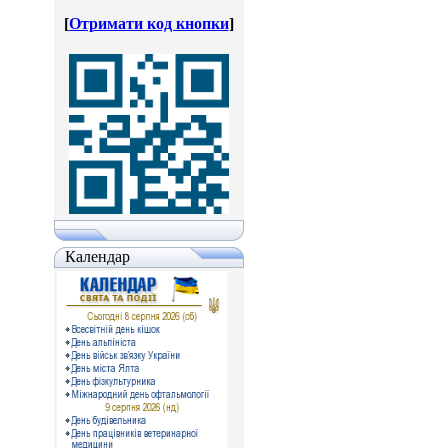
[
Отримати код кнопки
]
Календар