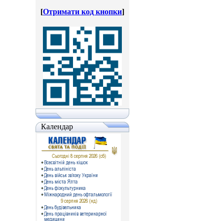
[
Отримати код кнопки
]
Календар