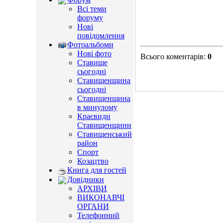
Всі теми
форуму
Нові
повідомлення
Фотоальбоми
Нові фото
Всього коментарів
:
0
Ставище
сьогодні
Ставищенщина
сьогодні
Ставищенщина
в минулому
Краєвиди
Ставищенщини
Ставищенський
район
Спорт
Козацтво
Книга для гостей
Довідники
АРХІВИ
ВИКОНАВЧІ
ОРГАНИ
Телефонний