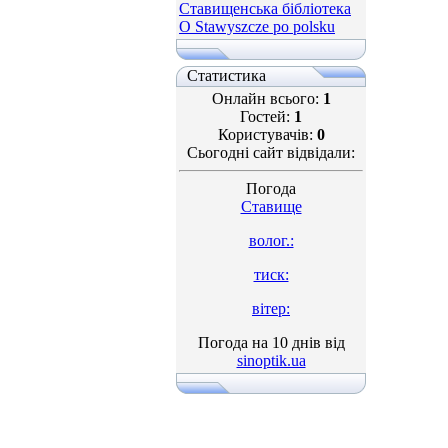
Ставищенська бібліотека
O Stawyszcze po polsku
Статистика
Онлайн всього:
1
Гостей:
1
Користувачів:
0
Сьогодні сайт відвідали:
Погода
Ставище
волог.:
тиск:
вітер:
Погода на 10 днів від
sinoptik.ua