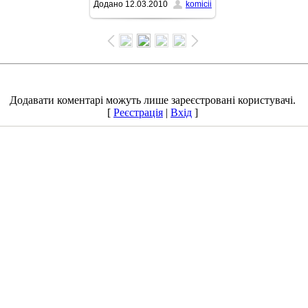
Додано
12.03.2010
komicii
768x1024
/ 101.0Kb
Додавати коментарі можуть лише зареєстровані користувачі.
[
Реєстрація
|
Вхід
]