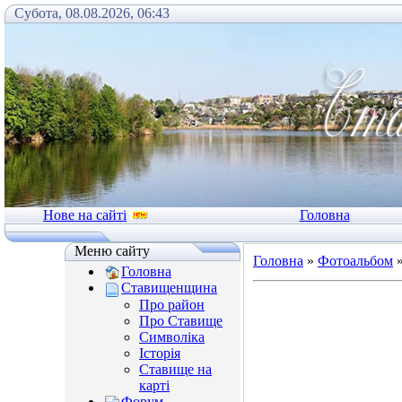
Субота, 08.08.2026, 06:43
Нове на сайті
Головна
Меню сайту
Головна
»
Фотоальбом
Головна
Ставищенщина
Про район
Про Ставище
Символіка
Історія
Ставище на
карті
Форум