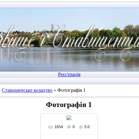
Реєстрація
»
Ставищенське козацтво
» Фотографія 1
Фотографія 1
1654
0
5.0
У реальному розмірі