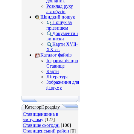
довідник
Розклад руху
автобусів
Швидкий пошук
Пошук за
прізвищем
Документи і
виписки
Карти XVII-
XX ст.
Каталог файлів
Інформація про
Ставище
Карти
Література
Зображення для
форуму
Категорії розділу
Ставищенщина в
минулому
[127]
Ставище сьогодні
[100]
Ставищенський район
[0]