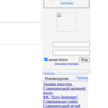
логіном
запам’ятати
Забув пароль
|
Реєстрація
Рекомендуємо
Україна інкогніта_
Ставищенський архівний
відділ
ФК "Хілд-Любомир"
Ставищенські стайні
Ставищенський музей