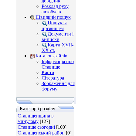
довідник
Розклад руху
автобусів
Швидкий пошук
Пошук за
прізвищем
Документи і
виписки
Карти XVII-
XX ст.
Каталог файлів
Інформація про
Ставище
Карти
Література
Зображення для
форуму
Категорії розділу
Ставищенщина в
минулому
[127]
Ставище сьогодні
[100]
Ставищенський район
[0]