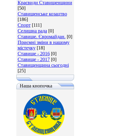
Краєвиди Ставищенщини
[50]
Ставищенське козацтво
[186]
Спорт
[111]
Селищна рада
[0]
Ставище. Євромайдан.
[0]
Приємні зміни в нашому
містечку
[18]
Ставище - 2016
[0]
Ставище - 2017
[0]
Ставищенщина сьогодні
[25]
Наша кнопочка