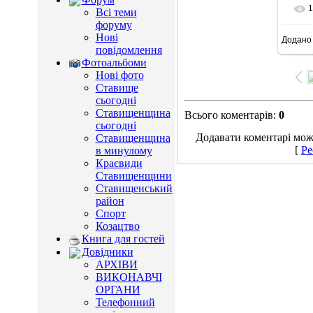
1
Всі теми
форуму
Нові
Додано
1
повідомлення
Фотоальбоми
Нові фото
Ставище
сьогодні
Ставищенщина
Всього коментарів
:
0
сьогодні
Додавати коментарі можу
Ставищенщина
[
Ре
в минулому
Краєвиди
Ставищенщини
Ставищенський
район
Спорт
Козацтво
Книга для гостей
Довідники
АРХІВИ
ВИКОНАВЧІ
ОРГАНИ
Телефонний