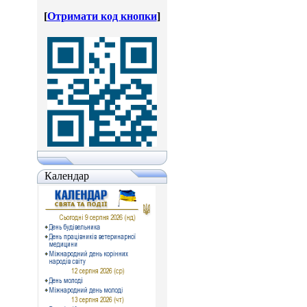
[
Отримати код кнопки
]
Календар